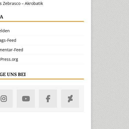
s Zebrasco – Akrobatik
A
lden
rags-Feed
entar-Feed
Press.org
GE UNS BEI