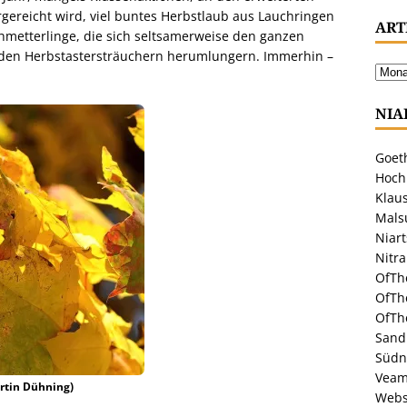
gereicht wird, viel buntes Herbstlaub aus Lauchringen
ART
etterlinge, die sich seltsamerweise den ganzen
 den Herbstastersträuchern herumlungern. Immerhin –
NIA
Goeth
Hoch
Klaus
Malsu
Niar
Nitr
OfTh
OfTh
OfTh
Sandr
Südn
Veam
artin Dühning)
Webs