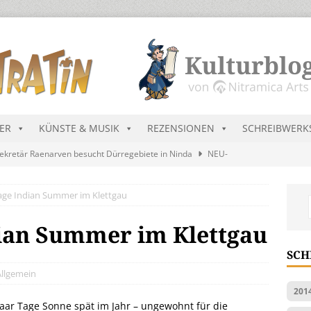
DER
KÜNSTE & MUSIK
REZENSIONEN
SCHREIBWERK
ekretär Raenarven besucht Dürregebiete in Ninda
NEU-
Tage Indian Summer im Klettgau
sik wird erst mal unöffentlich…
ALLGEMEIN
s Blau
MALMEDIEN UND RATGEBER
dian Summer im Klettgau
tär stellt Streichliste vor
NEU-NITRAMIEN
SCH
ts Charts im August 2026
MUSIK
Allgemein
201
paar Tage Sonne spät im Jahr – ungewohnt für die