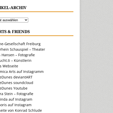
IKEL-ARCHIV
RTS & FRIENDS
e-Gesellschaft Freiburg
rhein Schauspiel – Theater
 Hansen – Fotografie
cht.ti – Künstlerin
ts Webseite
amica Arts auf Instagramm
eDunes deviantART
eDunes soundcloud
eDunes Youtube
a Stein – Fotografie
inda auf Instagram
oris auf Instagram
eite von Konrad Schlude