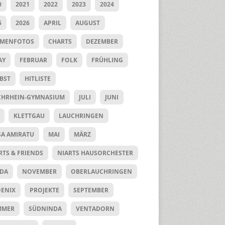
0
2021
2022
2023
2024
5
2026
APRIL
AUGUST
UMENFOTOS
CHARTS
DEZEMBER
AY
FEBRUAR
FOLK
FRÜHLING
BST
HITLISTE
HRHEIN-GYMNASIUM
JULI
JUNI
KLETTGAU
LAUCHRINGEN
SA AMIRATU
MAI
MÄRZ
RTS & FRIENDS
NIARTS HAUSORCHESTER
DA
NOVEMBER
OBERLAUCHRINGEN
ENIX
PROJEKTE
SEPTEMBER
MMER
SÜDNINDA
VENTADORN