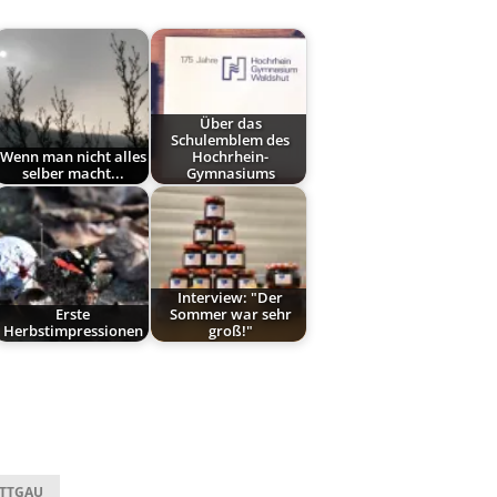
Über das
Schulemblem des
Wenn man nicht alles
Hochrhein-
selber macht...
Gymnasiums
Interview: "Der
Erste
Sommer war sehr
Herbstimpressionen
groß!"
ETTGAU