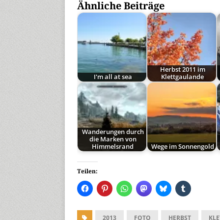
Ähnliche Beiträge
Herbst 2011 im
I'm all at sea
Klettgaulande
Wanderungen durch
die Marken von
Himmelsrand
Wege im Sonnengold
Teilen:
2013
FOTO
HERBST
KL