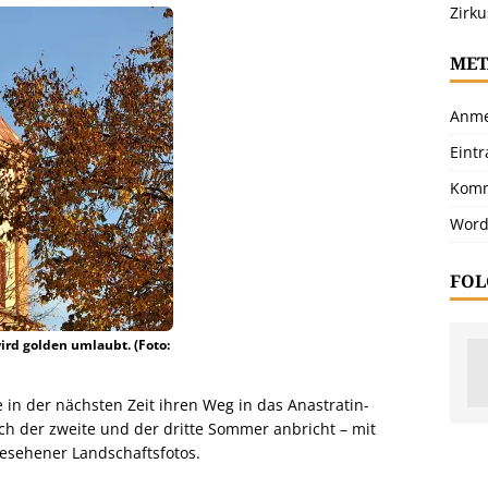
Zirku
MET
Anme
Eint
Komm
Word
FOL
ird golden umlaubt. (Foto:
n der nächsten Zeit ihren Weg in das Anastratin-
ch der zweite und der dritte Sommer anbricht – mit
esehener Landschaftsfotos.