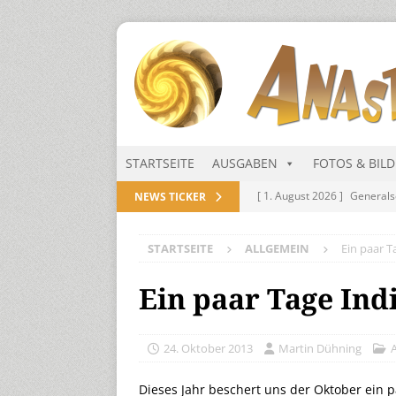
STARTSEITE
AUSGABEN
FOTOS & BIL
[ 1. August 2026 ]
Generals
NEWS TICKER
NITRAMIEN
STARTSEITE
ALLGEMEIN
Ein paar 
[ 1. August 2026 ]
Niarts Mu
[ 31. Juli 2026 ]
Des Himmel
Ein paar Tage In
[ 31. Juli 2026 ]
Generalsekre
[ 1. August 2026 ]
Die Niar
24. Oktober 2013
Martin Dühning
Dieses Jahr beschert uns der Oktober ein 