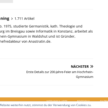
hning
1.711 Artikel
. 1975, studierte Germanistik, kath. Theologie und
urg im Breisgau sowie Informatik in Konstanz, arbeitet als
hein-Gymnasium in Waldshut und ist Gründer,
efredakteur von Anastratin.de.
NÄCHSTER
Erste Details zur 200-Jahre-Feier am Hochrhein-
Gymnasium
NITRAMICA ARTS
EDITORIAL
DATE
ebsite weiterhin nutzt, stimmst du der Verwendung von Cookies zu.