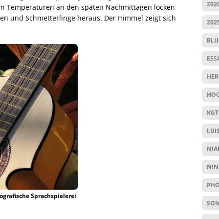
202
uen Temperaturen an den späten Nachmittagen locken
ten und Schmetterlinge heraus. Der Himmel zeigt sich
202
BL
ESS
HER
HOC
KGT
LUI
NIA
NIN
PHO
ografische Sprachspielerei
SO