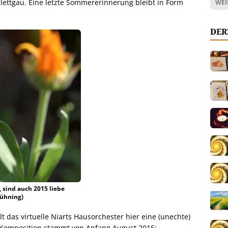
ettgau. Eine letzte Sommererinnerung bleibt in Form
WEI
DER
 sind auch 2015 liebe
Dühning)
das virtuelle Niarts Hausorchester hier eine (unechte)
ie Komposition stammt von Anfang August 2015: