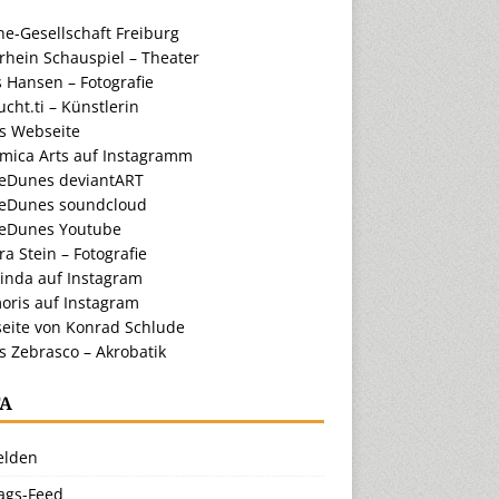
e-Gesellschaft Freiburg
rhein Schauspiel – Theater
 Hansen – Fotografie
cht.ti – Künstlerin
ts Webseite
amica Arts auf Instagramm
eDunes deviantART
eDunes soundcloud
eDunes Youtube
a Stein – Fotografie
inda auf Instagram
oris auf Instagram
eite von Konrad Schlude
s Zebrasco – Akrobatik
A
lden
rags-Feed