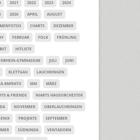
0
2021
2022
2023
2024
5
2026
APRIL
AUGUST
UMENFOTOS
CHARTS
DEZEMBER
AY
FEBRUAR
FOLK
FRÜHLING
BST
HITLISTE
HRHEIN-GYMNASIUM
JULI
JUNI
KLETTGAU
LAUCHRINGEN
SA AMIRATU
MAI
MÄRZ
RTS & FRIENDS
NIARTS HAUSORCHESTER
DA
NOVEMBER
OBERLAUCHRINGEN
ENIX
PROJEKTE
SEPTEMBER
MMER
SÜDNINDA
VENTADORN