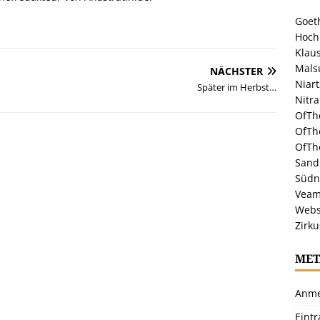
Goeth
Hoch
Klaus
Malsu
NÄCHSTER
Niar
Später im Herbst…
Nitr
OfTh
OfTh
OfTh
Sandr
Südn
Veam
Webs
Zirku
MET
Anme
Eint