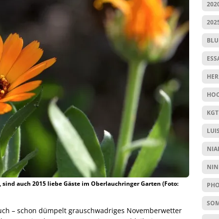
202
202
BL
ESS
HER
HOC
KGT
LUI
NIA
NIN
, sind auch 2015 liebe Gäste im Oberlauchringer Garten (Foto:
PHO
SO
s auch – schon dümpelt grauschwadriges Novemberwetter