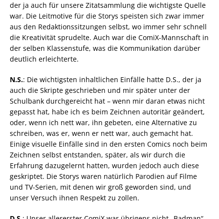
der ja auch für unsere Zitatsammlung die wichtigste Quelle
war. Die Leitmotive für die Storys speisten sich zwar immer
aus den Redaktionssitzungen selbst, wo immer sehr schnell
die Kreativität sprudelte. Auch war die ComiX-Mannschaft in
der selben Klassenstufe, was die Kommunikation darüber
deutlich erleichterte.
N.S.
: Die wichtigsten inhaltlichen Einfälle hatte D.S., der ja
auch die Skripte geschrieben und mir später unter der
Schulbank durchgereicht hat – wenn mir daran etwas nicht
gepasst hat, habe ich es beim Zeichnen autoritär geändert,
oder, wenn ich nett war, ihn gebeten, eine Alternative zu
schreiben, was er, wenn er nett war, auch gemacht hat.
Einige visuelle Einfälle sind in den ersten Comics noch beim
Zeichnen selbst entstanden, später, als wir durch die
Erfahrung dazugelernt hatten, wurden jedoch auch diese
geskriptet. Die Storys waren natürlich Parodien auf Filme
und TV-Serien, mit denen wir groß geworden sind, und
unser Versuch ihnen Respekt zu zollen.
D.S.
: Unser allererster ComiX war übrigens nicht „Badman“