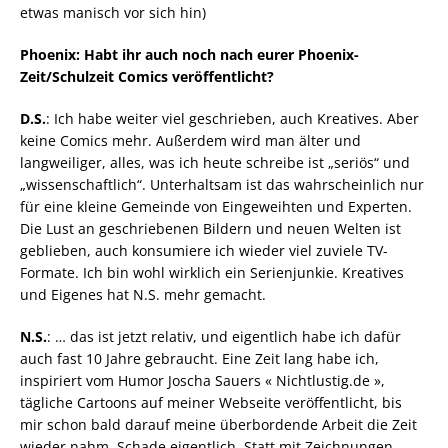
etwas manisch vor sich hin)
Phoenix: Habt ihr auch noch nach eurer Phoenix-
Zeit/Schulzeit Comics veröffentlicht?
D.S.
: Ich habe weiter viel geschrieben, auch Kreatives. Aber
keine Comics mehr. Außerdem wird man älter und
langweiliger, alles, was ich heute schreibe ist „seriös“ und
„wissenschaftlich“. Unterhaltsam ist das wahrscheinlich nur
für eine kleine Gemeinde von Eingeweihten und Experten.
Die Lust an geschriebenen Bildern und neuen Welten ist
geblieben, auch konsumiere ich wieder viel zuviele TV-
Formate. Ich bin wohl wirklich ein Serienjunkie. Kreatives
und Eigenes hat N.S. mehr gemacht.
N.S.
: … das ist jetzt relativ, und eigentlich habe ich dafür
auch fast 10 Jahre gebraucht. Eine Zeit lang habe ich,
inspiriert vom Humor Joscha Sauers « Nichtlustig.de »,
tägliche Cartoons auf meiner Webseite veröffentlicht, bis
mir schon bald darauf meine überbordende Arbeit die Zeit
wieder nahm. Schade eigentlich. Statt mit Zeichnungen