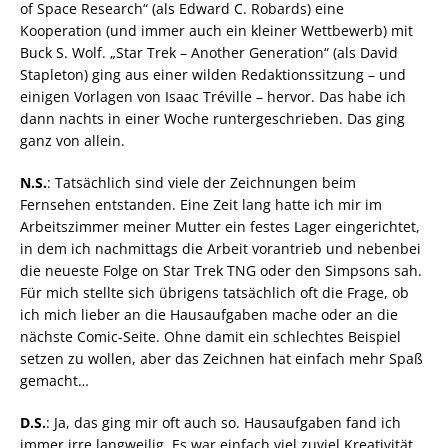
of Space Research“ (als Edward C. Robards) eine
Kooperation (und immer auch ein kleiner Wettbewerb) mit
Buck S. Wolf. „Star Trek – Another Generation“ (als David
Stapleton) ging aus einer wilden Redaktionssitzung – und
einigen Vorlagen von Isaac Tréville – hervor. Das habe ich
dann nachts in einer Woche runtergeschrieben. Das ging
ganz von allein.
N.S.
: Tatsächlich sind viele der Zeichnungen beim
Fernsehen entstanden. Eine Zeit lang hatte ich mir im
Arbeitszimmer meiner Mutter ein festes Lager eingerichtet,
in dem ich nachmittags die Arbeit vorantrieb und nebenbei
die neueste Folge on Star Trek TNG oder den Simpsons sah.
Für mich stellte sich übrigens tatsächlich oft die Frage, ob
ich mich lieber an die Hausaufgaben mache oder an die
nächste Comic-Seite. Ohne damit ein schlechtes Beispiel
setzen zu wollen, aber das Zeichnen hat einfach mehr Spaß
gemacht…
D.S.
: Ja, das ging mir oft auch so. Hausaufgaben fand ich
immer irre langweilig. Es war einfach viel zuviel Kreativität