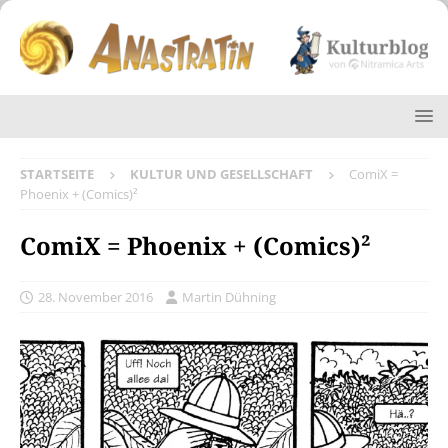
STARTSEITE
KULTUR UND GESELLSCHAFT
ComiX =
Phoenix + (Comics)²
ComiX = Phoenix + (Comics)²
28. November 2016
Martin Dühning