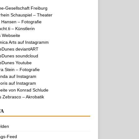
e-Gesellschaft Freiburg
hein Schauspiel – Theater
 Hansen – Fotografie
cht.ti – Künstlerin
s Webseite
mica Arts auf Instagramm
eDunes deviantART
eDunes soundcloud
eDunes Youtube
a Stein – Fotografie
nda auf Instagram
ris auf Instagram
eite von Konrad Schlude
s Zebrasco – Akrobatik
TA
lden
ags-Feed