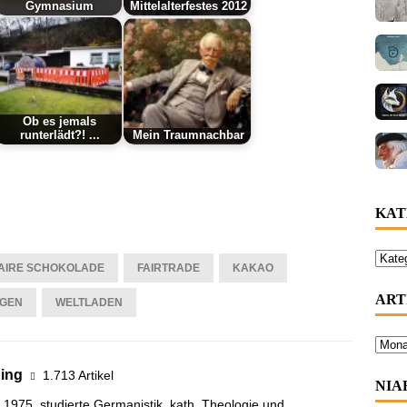
Gymnasium
Mittelalterfestes 2012
Ob es jemals
runterlädt?! ...
Mein Traumnachbar
KAT
AIRE SCHOKOLADE
FAIRTRADE
KAKAO
ART
NGEN
WELTLADEN
ning
1.713 Artikel
NIA
 1975, studierte Germanistik, kath. Theologie und