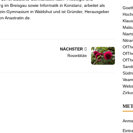
g im Breisgau sowie Informatik in Konstanz, arbeitet als
Goeth
ein-Gymnasium in Waldshut und ist Gründer, Herausgeber
Hochr
n Anastratin.de.
Klaus
Malsu
Niart
Nitra
OfTh
NÄCHSTER
OfTh
Rosenblüte
OfTh
Sandr
Südni
Veamo
Webs
Zirku
ME
Anme
Eintr