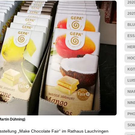
202
202
BLU
ESS
HER
HOC
KGT
LUI
NIA
NIN
PHO
Martin Dühning)
SO
sstellung „Make Chocolate Fair“ im Rathaus Lauchringen