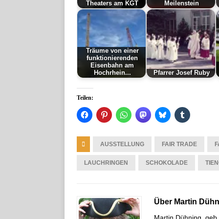
Theaters am KGT
Meilenstein
Träume von einer
funktionierenden
Eisenbahn am
Hochrhein...
Pfarrer Josef Ruby
Teilen:
AUSSTELLUNG
FAIR TRADE
F
LAUCHRINGEN
SCHOKOLADE
TIE
Über Martin Düh
Martin Dühning, geb.