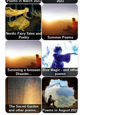
Poems in March 2021
2021
Nordic Fairy Tales and
Poetry
Summer Poems
Surviving a foreseen
Blue Magic - and other
Disaster...
poems
The Secret Garden
and other poems...
Poems in August 2021