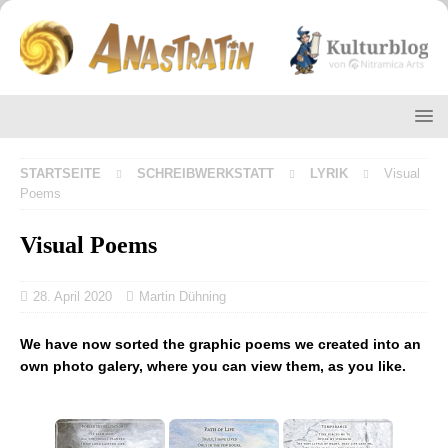
STARTSEITE
SCHREIBWERKSTATT
LYRIK
Visual
Poems
Visual Poems
28. April 2020
Martin Dühning
We have now sorted the graphic poems we created into an
own photo galery, where you can view them, as you like.