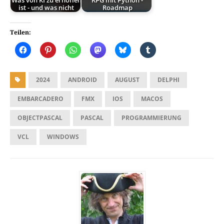
Was von KI zu erhoffen
RPG mit Python -
ist - und was nicht
Roadmap
Teilen:
2024
ANDROID
AUGUST
DELPHI
EMBARCADERO
FMX
IOS
MACOS
OBJECTPASCAL
PASCAL
PROGRAMMIERUNG
VCL
WINDOWS