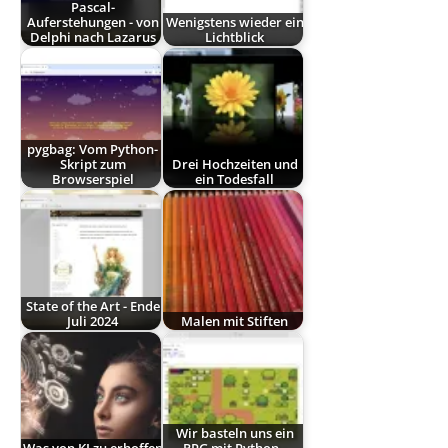
Pascal-
Auferstehungen - von
Wenigstens wieder ein
Delphi nach Lazarus
Lichtblick
pygbag: Vom Python-
Skript zum
Drei Hochzeiten und
Browserspiel
ein Todesfall
State of the Art - Ende
Juli 2024
Malen mit Stiften
Wir basteln uns ein