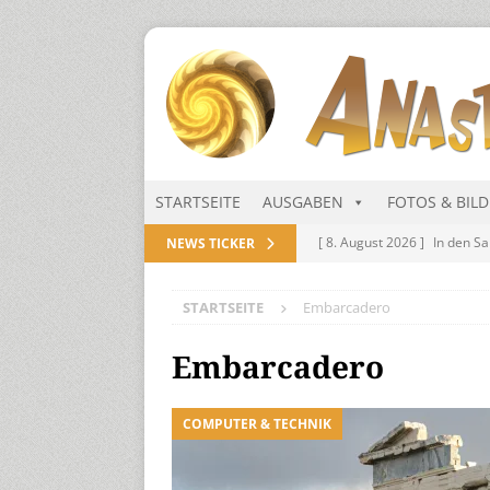
STARTSEITE
AUSGABEN
FOTOS & BIL
[ 8. August 2026 ]
In den S
NEWS TICKER
[ 1. August 2026 ]
Generals
STARTSEITE
Embarcadero
NITRAMIEN
[ 1. August 2026 ]
Niarts Mu
Embarcadero
[ 31. Juli 2026 ]
Des Himmel
COMPUTER & TECHNIK
[ 1. August 2026 ]
Die Niar