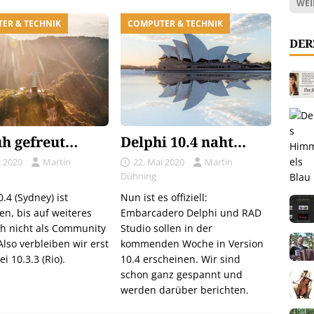
WEI
ER & TECHNIK
COMPUTER & TECHNIK
DER
üh gefreut…
Delphi 10.4 naht…
i 2020
Martin
22. Mai 2020
Martin
Dühning
.4 (Sydney) ist
Nun ist es offiziell:
en, bis auf weiteres
Embarcadero Delphi und RAD
h nicht als Community
Studio sollen in der
Also verbleiben wir erst
kommenden Woche in Version
i 10.3.3 (Rio).
10.4 erscheinen. Wir sind
schon ganz gespannt und
werden darüber berichten.