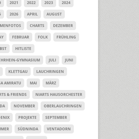
0
2021
2022
2023
2024
5
2026
APRIL
AUGUST
UMENFOTOS
CHARTS
DEZEMBER
AY
FEBRUAR
FOLK
FRÜHLING
BST
HITLISTE
HRHEIN-GYMNASIUM
JULI
JUNI
KLETTGAU
LAUCHRINGEN
SA AMIRATU
MAI
MÄRZ
RTS & FRIENDS
NIARTS HAUSORCHESTER
DA
NOVEMBER
OBERLAUCHRINGEN
ENIX
PROJEKTE
SEPTEMBER
MMER
SÜDNINDA
VENTADORN