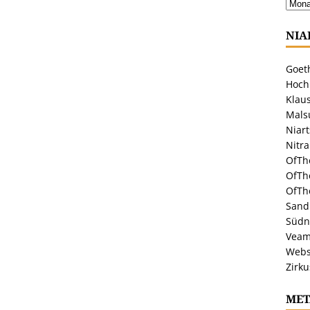
NIA
Goeth
Hoch
Klaus
Malsu
Niar
Nitr
OfTh
OfTh
OfTh
Sandr
Südn
Veam
Webs
Zirku
MET