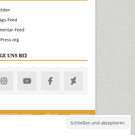
lden
rags-Feed
entar-Feed
Press.org
GE UNS BEI
NSCHUTZERKLÄRUNG
WEBLOG
IMPRESSUM