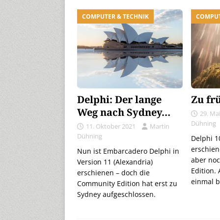
COMPUTER & TECHNIK
COMPUT
Delphi: Der lange
Zu fr
Weg nach Sydney…
29. Ma
Dühning
11. Oktober 2021
Martin
Dühning
Delphi 10
erschien
Nun ist Embarcadero Delphi in
aber noc
Version 11 (Alexandria)
Edition. 
erschienen – doch die
einmal be
Community Edition hat erst zu
Sydney aufgeschlossen.