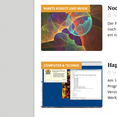
Noc
NIARTS KÜNSTE UND MUSIK
19.
Der F
noch 
ein n
Hap
COMPUTER & TECHNIK
14
Am 14
Prog
Versi
Werk