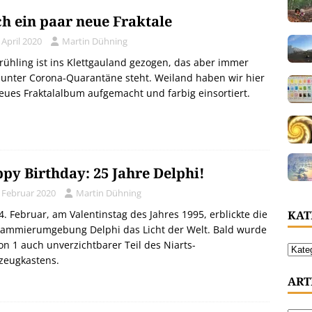
h ein paar neue Fraktale
 April 2020
Martin Dühning
rühling ist ins Klettgauland gezogen, das aber immer
unter Corona-Quarantäne steht. Weiland haben wir hier
eues Fraktalalbum aufgemacht und farbig einsortiert.
py Birthday: 25 Jahre Delphi!
. Februar 2020
Martin Dühning
KAT
. Februar, am Valentinstag des Jahres 1995, erblickte die
rammierumgebung Delphi das Licht der Welt. Bald wurde
on 1 auch unverzichtbarer Teil des Niarts-
zeugkastens.
ART