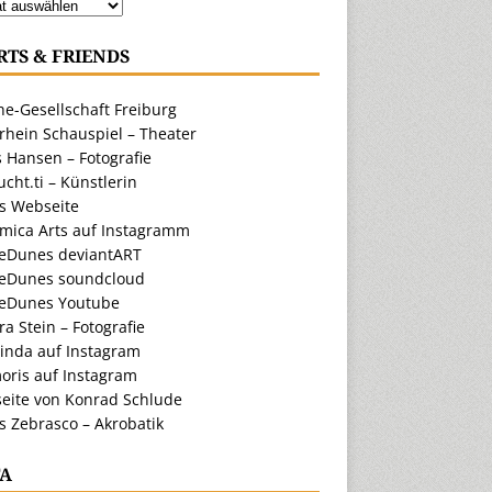
RTS & FRIENDS
e-Gesellschaft Freiburg
rhein Schauspiel – Theater
 Hansen – Fotografie
cht.ti – Künstlerin
ts Webseite
amica Arts auf Instagramm
eDunes deviantART
eDunes soundcloud
eDunes Youtube
a Stein – Fotografie
inda auf Instagram
oris auf Instagram
eite von Konrad Schlude
s Zebrasco – Akrobatik
A