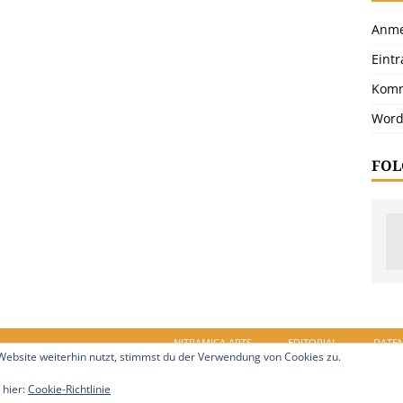
Anme
Eint
Komm
Word
FOL
NITRAMICA ARTS
EDITORIAL
DATE
ebsite weiterhin nutzt, stimmst du der Verwendung von Cookies zu.
in.de. Alle Rechte vorbehalten.
 hier:
Cookie-Richtlinie