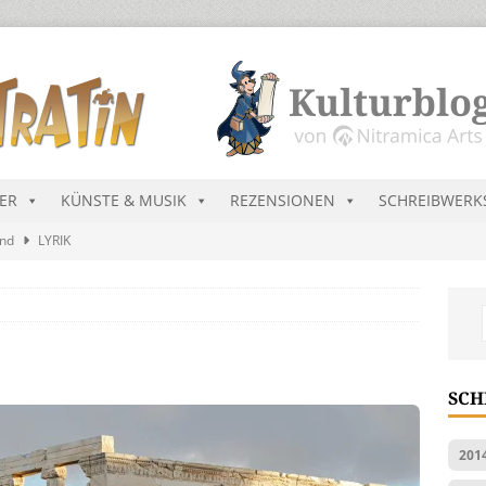
DER
KÜNSTE & MUSIK
REZENSIONEN
SCHREIBWERK
and
LYRIK
ekretär Raenarven besucht Dürregebiete in Ninda
NEU-
sik wird erst mal unöffentlich…
ALLGEMEIN
s Blau
MALMEDIEN UND RATGEBER
SCH
ts Charts im August 2026
MUSIK
201