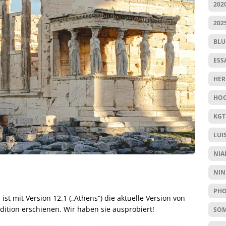
202
202
BL
ESS
HER
HOC
KGT
LUI
NIA
NIN
PHO
ist mit Version 12.1 („Athens“) die aktuelle Version von
ition erschienen. Wir haben sie ausprobiert!
SO