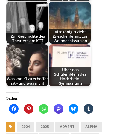
Vizekönigin zieht
Zur Geschichte des
Zwischenbilanz zur
Theaters am KGT
Weihnachtssaison
Über das
Schulemblem des
Was von KI zu erhoffen
Hochrhein-
ist - und was nicht
Gymnasiums
Teilen:
2024
2025
ADVENT
ALPHA