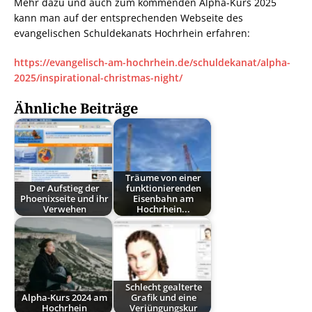
Mehr dazu und auch zum kommenden Alpha-Kurs 2025
kann man auf der entsprechenden Webseite des
evangelischen Schuldekanats Hochrhein erfahren:
https://evangelisch-am-hochrhein.de/schuldekanat/alpha-
2025/inspirational-christmas-night/
Ähnliche Beiträge
Träume von einer
Der Aufstieg der
funktionierenden
Phoenixseite und ihr
Eisenbahn am
Verwehen
Hochrhein...
Schlecht gealterte
Alpha-Kurs 2024 am
Grafik und eine
Hochrhein
Verjüngungskur