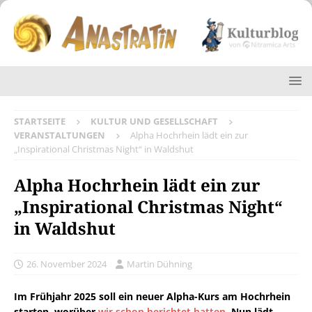
STARTSEITE
KULTUR UND GESELLSCHAFT
VERANSTALTUNGEN
Alpha Hochrhein lädt ein zur
„Inspirational Christmas Night“ in Waldshut
Alpha Hochrhein lädt ein zur
„Inspirational Christmas Night“
in Waldshut
26. November 2024
Martin Dühning
Im Frühjahr 2025 soll ein neuer Alpha-Kurs am Hochrhein
starten, worüber
wir schon berichtet hatten
. Nun lädt