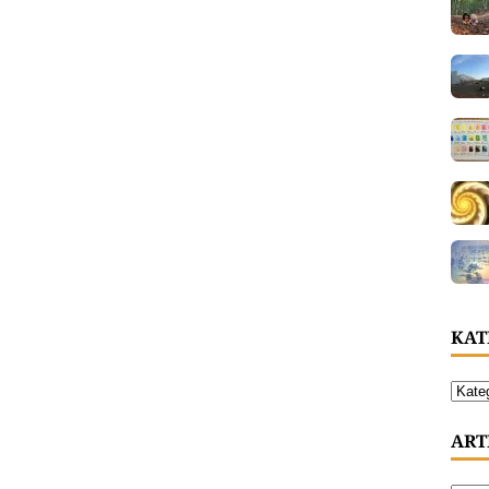
KAT
ART