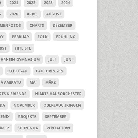
0
2021
2022
2023
2024
5
2026
APRIL
AUGUST
UMENFOTOS
CHARTS
DEZEMBER
AY
FEBRUAR
FOLK
FRÜHLING
BST
HITLISTE
HRHEIN-GYMNASIUM
JULI
JUNI
KLETTGAU
LAUCHRINGEN
SA AMIRATU
MAI
MÄRZ
RTS & FRIENDS
NIARTS HAUSORCHESTER
DA
NOVEMBER
OBERLAUCHRINGEN
ENIX
PROJEKTE
SEPTEMBER
MMER
SÜDNINDA
VENTADORN