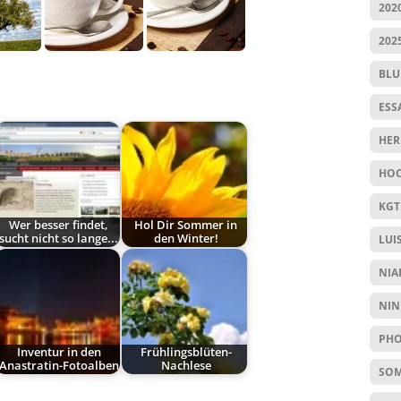
202
202
BL
ESS
HER
HOC
KGT
Wer besser findet,
Hol Dir Sommer in
sucht nicht so lange...
den Winter!
LUI
NIA
NIN
PHO
Inventur in den
Frühlingsblüten-
Anastratin-Fotoalben
Nachlese
SO