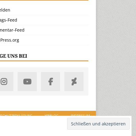
lden
rags-Feed
entar-Feed
Press.org
GE UNS BEI
NSCHUTZERKLÄRUNG
WEBLOG
IMPRESSUM