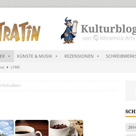
DER
KÜNSTE & MUSIK
REZENSIONEN
SCHREIBWERK
and
LYRIK
ekretär Raenarven besucht Dürregebiete in Ninda
NEU-
e Fotoalben
sik wird erst mal unöffentlich…
ALLGEMEIN
s Blau
MALMEDIEN UND RATGEBER
SCH
ts Charts im August 2026
MUSIK
201