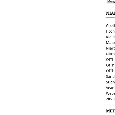
NIA
Goeth
Hoch
Klaus
Malsu
Niar
Nitr
OfTh
OfTh
OfTh
Sandr
Südn
Veam
Webs
Zirku
MET