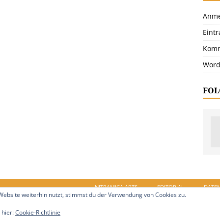
Anme
Eint
Komm
Word
FOL
NITRAMICA ARTS
EDITORIAL
DATE
ebsite weiterhin nutzt, stimmst du der Verwendung von Cookies zu.
in.de. Alle Rechte vorbehalten.
 hier:
Cookie-Richtlinie