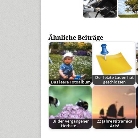
Ähnliche Beiträge
Der letzte Laden hat
Das leere Fotoalbum
geschlossen
Bilder vergangener
22 Jahre Nitramica
Herbste ...
Arts!