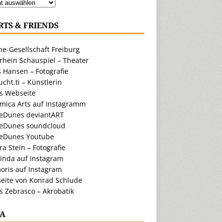
RTS & FRIENDS
e-Gesellschaft Freiburg
rhein Schauspiel – Theater
 Hansen – Fotografie
cht.ti – Künstlerin
ts Webseite
amica Arts auf Instagramm
eDunes deviantART
eDunes soundcloud
eDunes Youtube
a Stein – Fotografie
inda auf Instagram
oris auf Instagram
eite von Konrad Schlude
s Zebrasco – Akrobatik
A