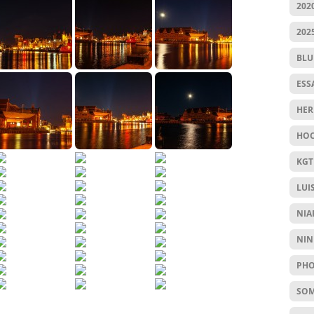
202
202
BL
ESS
HER
HOC
KGT
LUI
NIA
NIN
PHO
SO