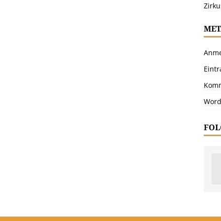
Zirku
MET
Anme
Eint
Komm
Word
FOL