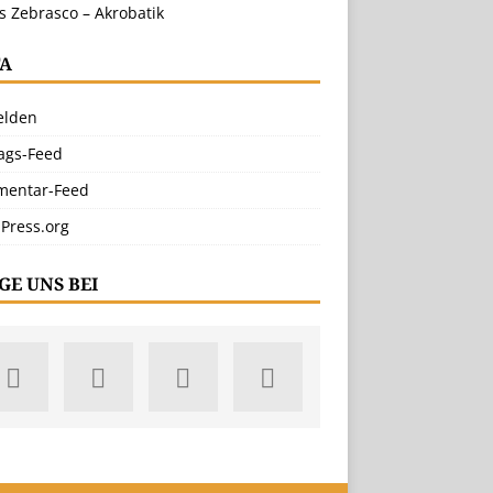
s Zebrasco – Akrobatik
A
lden
rags-Feed
entar-Feed
Press.org
GE UNS BEI