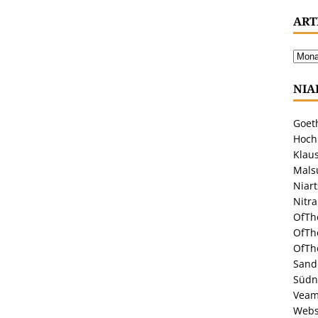
ART
NIA
Goeth
Hoch
Klaus
Malsu
Niar
Nitr
OfTh
OfTh
OfTh
Sandr
Südn
Veam
Webs