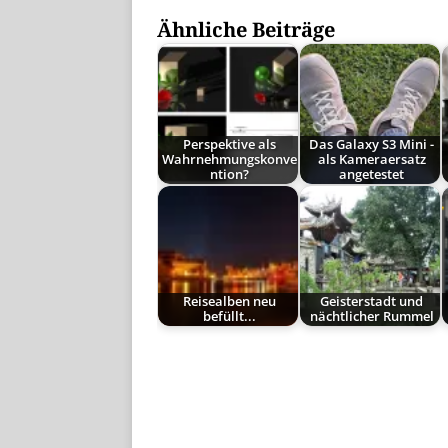
Ähnliche Beiträge
Perspektive als
Das Galaxy S3 Mini -
Wahrnehmungskonve
als Kameraersatz
ntion?
angetestet
Reisealben neu
Geisterstadt und
befüllt...
nächtlicher Rummel