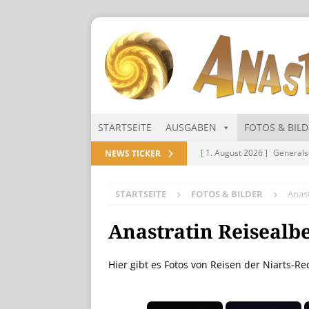
STARTSEITE
AUSGABEN
FOTOS & BIL
[ 1. August 2026 ]
Generals
NEWS TICKER
NITRAMIEN
STARTSEITE
FOTOS & BILDER
Anast
[ 1. August 2026 ]
Niarts Mu
[ 31. Juli 2026 ]
Des Himmel
Anastratin Reisealb
[ 31. Juli 2026 ]
Generalsekre
Hier gibt es Fotos von Reisen der Niarts-R
[ 1. August 2026 ]
Die Niar