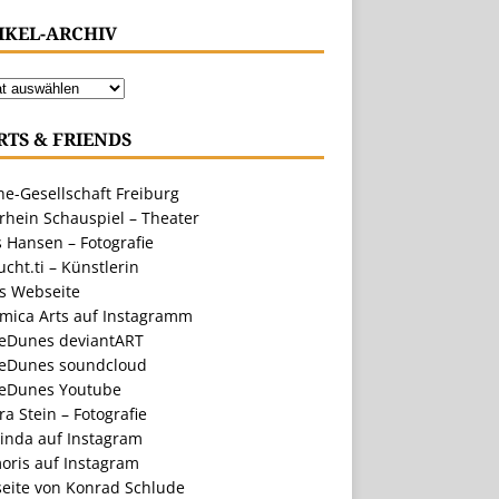
IKEL-ARCHIV
RTS & FRIENDS
e-Gesellschaft Freiburg
rhein Schauspiel – Theater
 Hansen – Fotografie
cht.ti – Künstlerin
ts Webseite
amica Arts auf Instagramm
eDunes deviantART
eDunes soundcloud
eDunes Youtube
a Stein – Fotografie
inda auf Instagram
oris auf Instagram
eite von Konrad Schlude