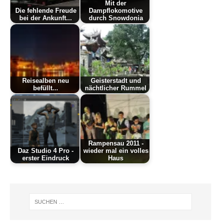
Mit der
Die fehlende Freude
Dampflokomotive
bei der Ankunft...
durch Snowdonia
Reisealben neu
Geisterstadt und
befüllt...
nächtlicher Rummel
Rampensau 2011 -
Daz Studio 4 Pro -
wieder mal ein volles
erster Eindruck
Haus