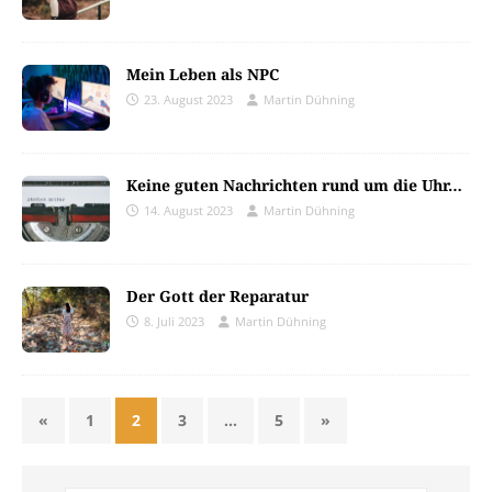
Mein Leben als NPC
23. August 2023
Martin Dühning
Keine guten Nachrichten rund um die Uhr…
14. August 2023
Martin Dühning
Der Gott der Reparatur
8. Juli 2023
Martin Dühning
«
1
2
3
…
5
»