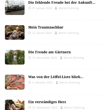
Die fehlende Freude bei der Ankunft…
31. Januar 2024
Martin Dühning
Mein Traumnachbar
22. Januar 2024
Martin Dühning
Die Freude am Gärtnern
14. November 2023
Martin Dühning
Was von der Löffel-Liste blieb…
4. Oktober 2023
Martin Dühning
Ein verständiges Herz
23. September 2023
Martin Dühning