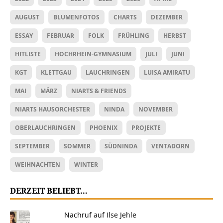
AUGUST
BLUMENFOTOS
CHARTS
DEZEMBER
ESSAY
FEBRUAR
FOLK
FRÜHLING
HERBST
HITLISTE
HOCHRHEIN-GYMNASIUM
JULI
JUNI
KGT
KLETTGAU
LAUCHRINGEN
LUISA AMIRATU
MAI
MÄRZ
NIARTS & FRIENDS
NIARTS HAUSORCHESTER
NINDA
NOVEMBER
OBERLAUCHRINGEN
PHOENIX
PROJEKTE
SEPTEMBER
SOMMER
SÜDNINDA
VENTADORN
WEIHNACHTEN
WINTER
DERZEIT BELIEBT…
Nachruf auf Ilse Jehle