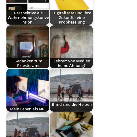
Perspektive als
Digitalisate und ihre
Wahrnehmungskonve
Zukunft - eine
ntion?
Prophezeiung
Gedanken zum
Lehrer: von Medien
Priesteramt
keine Ahnung?
Blind sind die Herzen
Mein Leben als NPC
...