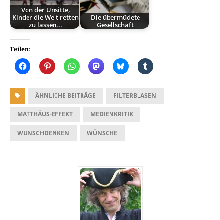
Von der Unsitte,
Kinder die Welt retten
Die übermüdete
zu lassen...
Gesellschaft
Teilen:
ÄHNLICHE BEITRÄGE
FILTERBLASEN
MATTHÄUS-EFFEKT
MEDIENKRITIK
WUNSCHDENKEN
WÜNSCHE