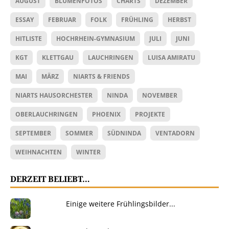
AUGUST
BLUMENFOTOS
CHARTS
DEZEMBER
ESSAY
FEBRUAR
FOLK
FRÜHLING
HERBST
HITLISTE
HOCHRHEIN-GYMNASIUM
JULI
JUNI
KGT
KLETTGAU
LAUCHRINGEN
LUISA AMIRATU
MAI
MÄRZ
NIARTS & FRIENDS
NIARTS HAUSORCHESTER
NINDA
NOVEMBER
OBERLAUCHRINGEN
PHOENIX
PROJEKTE
SEPTEMBER
SOMMER
SÜDNINDA
VENTADORN
WEIHNACHTEN
WINTER
DERZEIT BELIEBT…
Einige weitere Frühlingsbilder...