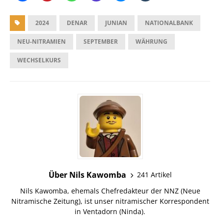
2024
DENAR
JUNIAN
NATIONALBANK
NEU-NITRAMIEN
SEPTEMBER
WÄHRUNG
WECHSELKURS
Über Nils Kawomba
241 Artikel
Nils Kawomba, ehemals Chefredakteur der NNZ (Neue
Nitramische Zeitung), ist unser nitramischer Korrespondent
in Ventadorn (Ninda).