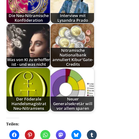
Die Neu-Nitramische
Interview mit
Konföderation
Lysandra Prado
Nitramische
Nationalbank
Was von KI zu erhoffen
annuliert Kibur'Gate-
ist - und was nicht
Credits
Der Föderale
Neuer
Handelsmagistrat
Generalsekretär will
Neu-Nitramiens
vor allem sparen
Teilen: