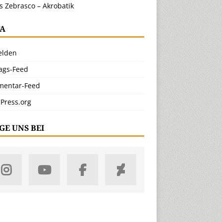
s Zebrasco – Akrobatik
A
lden
rags-Feed
entar-Feed
Press.org
GE UNS BEI