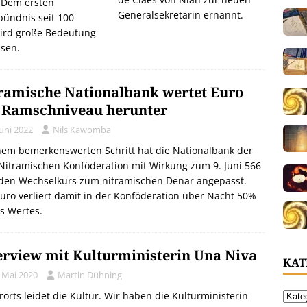
: Dem ersten
Generalsekretärin ernannt.
ündnis seit 100
ird große Bedeutung
sen.
ramische Nationalbank wertet Euro
 Ramschniveau herunter
Juni 2022
Nils Kawomba
nem bemerkenswerten Schritt hat die Nationalbank der
itramischen Konföderation mit Wirkung zum 9. Juni 566
 den Wechselkurs zum nitramischen Denar angepasst.
uro verliert damit in der Konföderation über Nacht 50%
s Wertes.
erview mit Kulturministerin Una Niva
KAT
. Mai 2020
Martin Dühning
orts leidet die Kultur. Wir haben die Kulturministerin