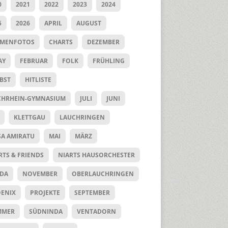
0
2021
2022
2023
2024
5
2026
APRIL
AUGUST
UMENFOTOS
CHARTS
DEZEMBER
AY
FEBRUAR
FOLK
FRÜHLING
BST
HITLISTE
HRHEIN-GYMNASIUM
JULI
JUNI
KLETTGAU
LAUCHRINGEN
SA AMIRATU
MAI
MÄRZ
RTS & FRIENDS
NIARTS HAUSORCHESTER
DA
NOVEMBER
OBERLAUCHRINGEN
ENIX
PROJEKTE
SEPTEMBER
MMER
SÜDNINDA
VENTADORN