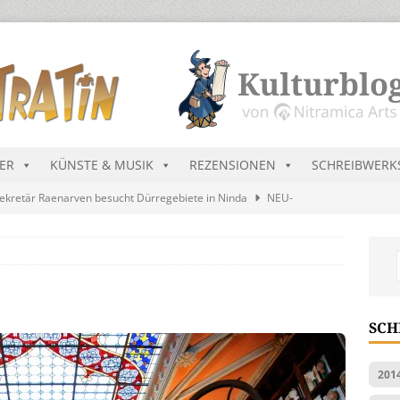
DER
KÜNSTE & MUSIK
REZENSIONEN
SCHREIBWERK
ekretär Raenarven besucht Dürregebiete in Ninda
NEU-
sik wird erst mal unöffentlich…
ALLGEMEIN
s Blau
MALMEDIEN UND RATGEBER
tär stellt Streichliste vor
NEU-NITRAMIEN
SCH
ts Charts im August 2026
MUSIK
201