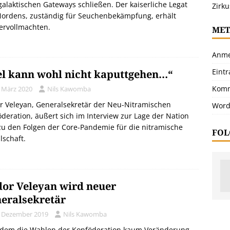
galaktischen Gateways schließen. Der kaiserliche Legat
Zirku
Nordens, zuständig für Seuchenbekämpfung, erhält
ervollmachten.
MET
Anme
Eint
el kann wohl nicht kaputtgehen…“
Komm
. März 2020
Nils Kawomba
r Veleyan, Generalsekretär der Neu-Nitramischen
Word
deration, äußert sich im Interview zur Lage der Nation
u den Folgen der Core-Pandemie für die nitramische
FOL
lschaft.
or Veleyan wird neuer
eralsekretär
. Dezember 2019
Nils Kawomba
dem die Wahlen der Konföderation kaum Veränderung