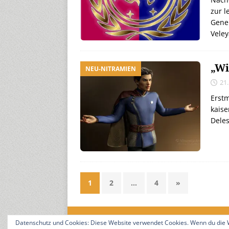
zur l
Gene
Veley
„Wi
NEU-NITRAMIEN
21
Erstm
kaise
Dele
1
2
…
4
»
Datenschutz und Cookies: Diese Website verwendet Cookies. Wenn du die W