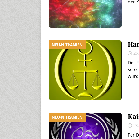
der K
Han
NEU-NITRAMIEN
26
Der F
sofor
wurd
Kai
NEU-NITRAMIEN
23
Per D