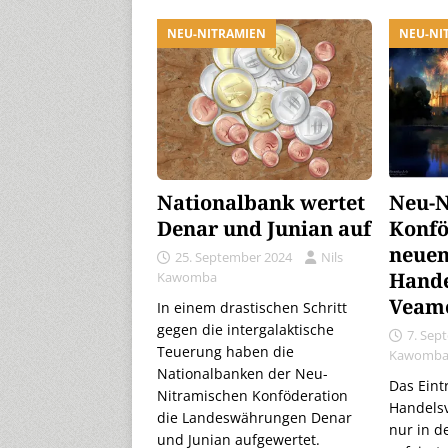
NEU-NITRAMIEN
NEU-NI
Nationalbank wertet
Neu-N
Denar und Junian auf
Konfö
neue
25. September 2024
Nils
Hande
Kawomba
Veamo
In einem drastischen Schritt
gegen die intergalaktische
7. Sep
Teuerung haben die
Kawomb
Nationalbanken der Neu-
Das Eint
Nitramischen Konföderation
Handelsv
die Landeswährungen Denar
nur in d
und Junian aufgewertet.