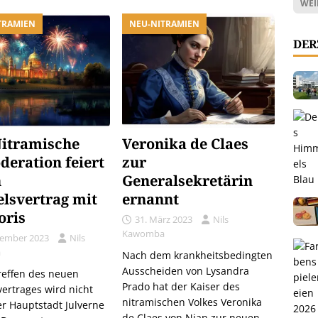
WEI
TRAMIEN
NEU-NITRAMIEN
DER
itramische
Veronika de Claes
deration feiert
zur
n
Generalsekretärin
lsvertrag mit
ernannt
ris
31. März 2023
Nils
Kawomba
tember 2023
Nils
a
Nach dem krankheitsbedingten
Ausscheiden von Lysandra
reffen des neuen
Prado hat der Kaiser des
ertrages wird nicht
nitramischen Volkes Veronika
er Hauptstadt Julverne
de Claes von Nian zur neuen