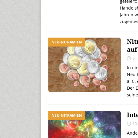
gefeiert
Handelsb
Jahren w
zugemes
Nit
NEU-NITRAMIEN
auf
9. 
In ei
Neu-N
a. C.
Der E
seine
Int
NEU-NITRAMIEN
10
Ander