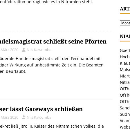
onföderation befragt, wie es in Nitramien steht.
ART
NIA
delsmagistrat schließt seine Pforten
. März 2020
Nils Kawomba
Goeth
Hoch
öderale Handelsmagistrat stellt den Fernhandel mit
Klaus
tiger Wirkung auf unbestimmte Zeit ein. Die Beamten
Malsu
en beurlaubt.
Niar
Nitr
OfTh
OfTh
OfTh
Sandr
ser lässt Gateways schließen
Südn
. März 2020
Nils Kawomba
Veam
ekret ließ Jitro III, Kaiser des Nitramischen Volkes, die
Webs