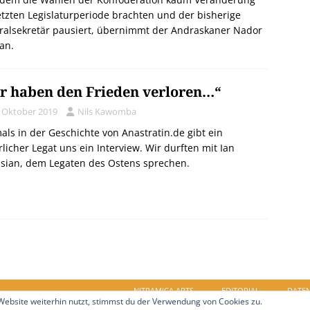
etzten Legislaturperiode brachten und der bisherige
ralsekretär pausiert, übernimmt der Andraskaner Nador
an.
r haben den Frieden verloren…“
. Oktober 2019
Nils Kawomba
als in der Geschichte von Anastratin.de gibt ein
rlicher Legat uns ein Interview. Wir durften mit Ian
ssian, dem Legaten des Ostens sprechen.
NITRAMICA ARTS
EDITORIAL
DATE
ebsite weiterhin nutzt, stimmst du der Verwendung von Cookies zu.