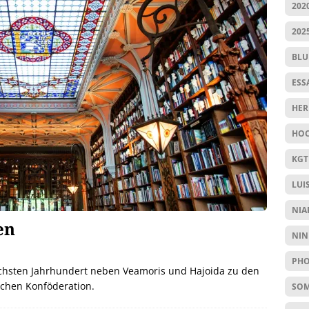
202
202
BL
ESS
HER
HOC
KGT
LUI
NIA
en
NIN
PHO
echsten Jahrhundert neben Veamoris und Hajoida zu den
chen Konföderation.
SO