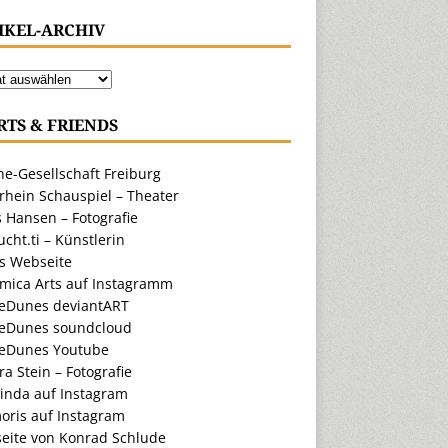
IKEL-ARCHIV
RTS & FRIENDS
e-Gesellschaft Freiburg
rhein Schauspiel – Theater
 Hansen – Fotografie
cht.ti – Künstlerin
ts Webseite
amica Arts auf Instagramm
eDunes deviantART
eDunes soundcloud
eDunes Youtube
a Stein – Fotografie
inda auf Instagram
oris auf Instagram
eite von Konrad Schlude