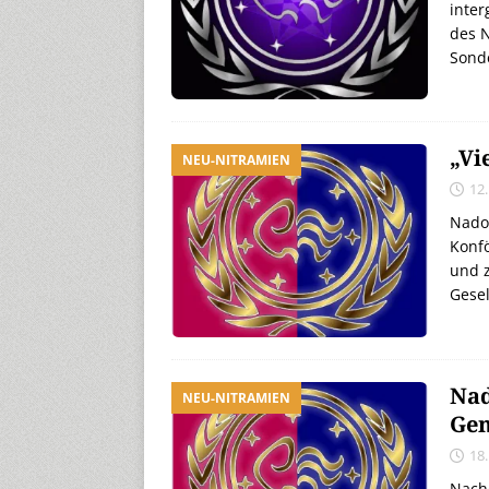
inter
des 
Sond
„Vi
NEU-NITRAMIEN
12
Nado
Konfö
und z
Gesel
Nad
NEU-NITRAMIEN
Gen
18
Nach