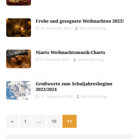
Frohe und gesegnete Weihnachten 2023!
24. Dezember 2023
Martin Dühning
Niarts Weihnachtsmusik-Charts
8. Dezember 2023
Martin Dühning
Grußworte zum Schuljahresbeginn
2023/2024
11. September 2023
Martin Dühning
«
1
…
10
11