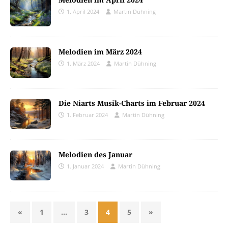
1. April 2024
Martin Dühning
Melodien im März 2024
1. März 2024
Martin Dühning
Die Niarts Musik-Charts im Februar 2024
1. Februar 2024
Martin Dühning
Melodien des Januar
1. Januar 2024
Martin Dühning
«
1
…
3
4
5
»