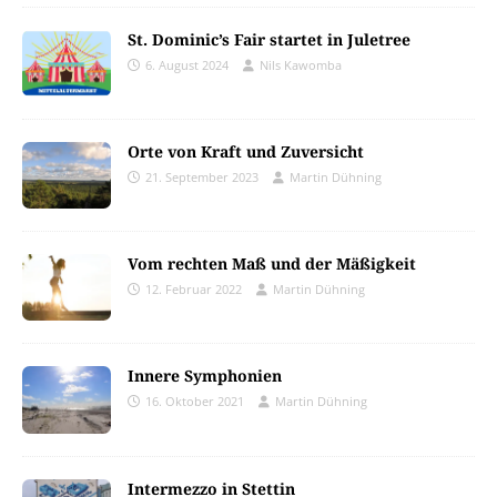
St. Dominic’s Fair startet in Juletree
6. August 2024
Nils Kawomba
Orte von Kraft und Zuversicht
21. September 2023
Martin Dühning
Vom rechten Maß und der Mäßigkeit
12. Februar 2022
Martin Dühning
Innere Symphonien
16. Oktober 2021
Martin Dühning
Intermezzo in Stettin