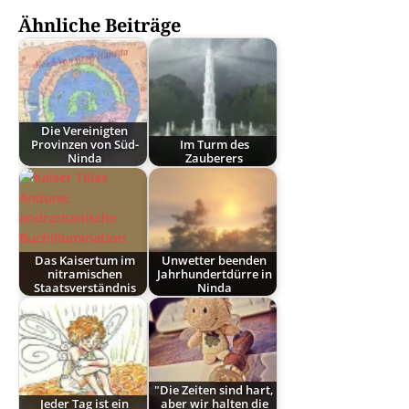
Ähnliche Beiträge
Die Vereinigten
Provinzen von Süd-
Im Turm des
Ninda
Zauberers
Das Kaisertum im
Unwetter beenden
nitramischen
Jahrhundertdürre in
Staatsverständnis
Ninda
"Die Zeiten sind hart,
Jeder Tag ist ein
aber wir halten die