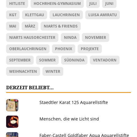
HITLISTE
HOCHRHEIN-GYMNASIUM
JULI
JUNI
KGT
KLETTGAU
LAUCHRINGEN
LUISA AMIRATU
MAI
MÄRZ
NIARTS & FRIENDS
NIARTS HAUSORCHESTER
NINDA
NOVEMBER
OBERLAUCHRINGEN
PHOENIX
PROJEKTE
SEPTEMBER
SOMMER
SÜDNINDA
VENTADORN
WEIHNACHTEN
WINTER
DERZEIT BELIEBT…
Staedtler Karat 125 Aquarellstifte
Menschen, die wie Licht sind
Faber-Castell Goldfaber Aqua Aquarellstifte