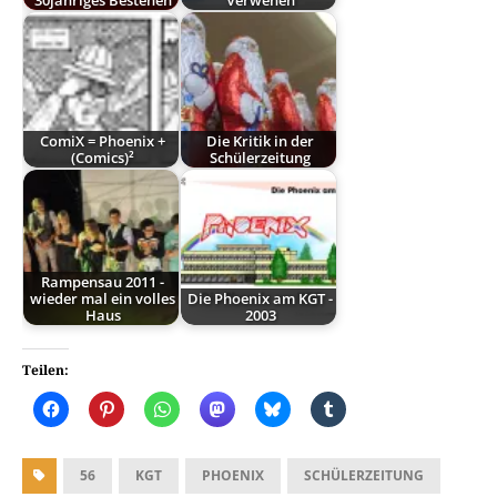
30jähriges Bestehen
Verwehen
ComiX = Phoenix +
Die Kritik in der
(Comics)²
Schülerzeitung
Rampensau 2011 -
wieder mal ein volles
Die Phoenix am KGT -
Haus
2003
Teilen:
56
KGT
PHOENIX
SCHÜLERZEITUNG