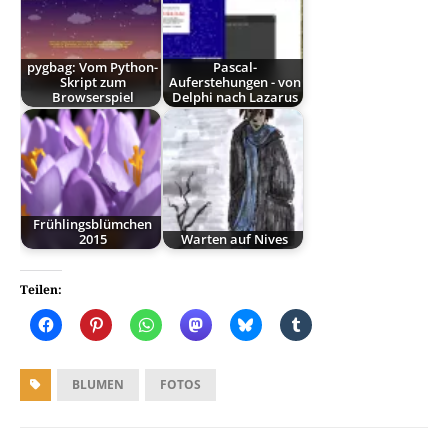
pygbag: Vom Python-
Pascal-
Skript zum
Auferstehungen - von
Browserspiel
Delphi nach Lazarus
Frühlingsblümchen
2015
Warten auf Nives
Teilen:
BLUMEN
FOTOS