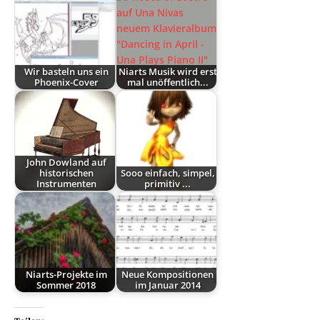
Wir basteln uns ein
Niarts Musik wird erst
Phoenix-Cover
mal unöffentlich...
John Dowland auf
historischen
Sooo einfach, simpel,
Instrumenten
primitiv ...
Niarts-Projekte im
Neue Kompositionen
Sommer 2018
im Januar 2014