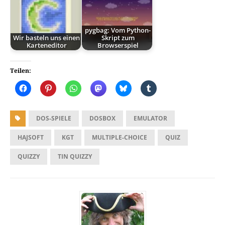
pygbag: Vom Python-
Wir basteln uns einen
Skript zum
Karteneditor
Browserspiel
Teilen:
DOS-SPIELE
DOSBOX
EMULATOR
HAJSOFT
KGT
MULTIPLE-CHOICE
QUIZ
QUIZZY
TIN QUIZZY