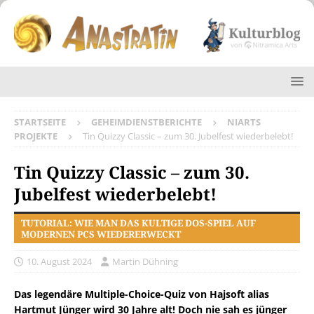
STARTSEITE
GEHEIMDIENSTBERICHTE
NIARTS
PROJEKTE
Tin Quizzy Classic – zum 30. Jubelfest wiederbelebt!
Tin Quizzy Classic – zum 30.
Jubelfest wiederbelebt!
TUTORIAL: WIE MAN DAS KULTIGE DOS-SPIEL AUF
MODERNEN PCS WIEDERERWECKT
10. August 2024
Martin Dühning
Das legendäre Multiple-Choice-Quiz von Hajsoft alias
Hartmut Jünger wird 30 Jahre alt! Doch nie sah es jünger