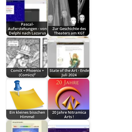
Pascal-
Auferstehungen - von
Zur Geschichte des
Delphi nach Lazarus
Theaters am KGT
ComiX = Phoenix +
State of the Art - Ende
(Comics)²
Juli 2024
Ein kleines bisschen
20 Jahre Nitramica
Himmel
Arts !