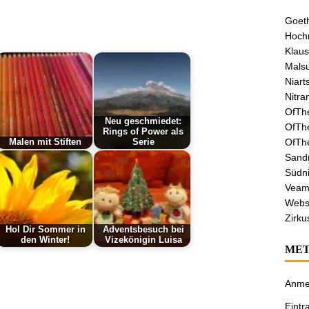
Goeth
Hochr
Klaus
Malsu
Niart
Nitra
OfTh
Neu geschmiedet:
OfTh
Rings of Power als
OfTh
Malen mit Stiften
Serie
Sandr
Südni
Veamo
Webs
Zirku
Hol Dir Sommer in
Adventsbesuch bei
den Winter!
Vizekönigin Luisa
ME
Anme
Eintr