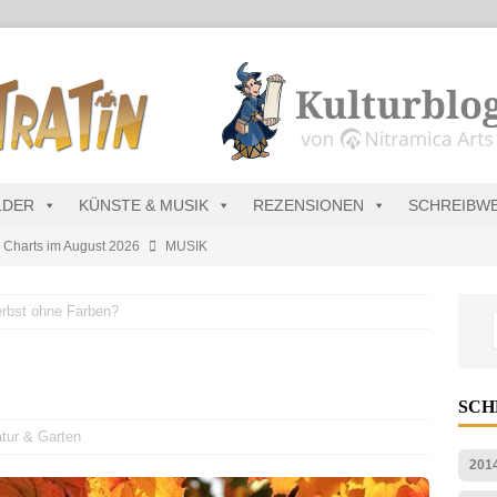
LDER
KÜNSTE & MUSIK
REZENSIONEN
SCHREIBW
s Charts im August 2026
MUSIK
kretär Raenarven besucht Dürregebiete in Ninda
NEU-
rbst ohne Farben?
sik wird erst mal unöffentlich…
ALLGEMEIN
?
s Blau
MALMEDIEN UND RATGEBER
SC
tär stellt Streichliste vor
NEU-NITRAMIEN
tur & Garten
201