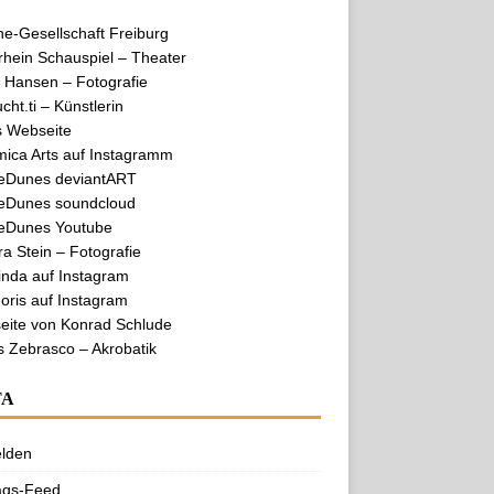
e-Gesellschaft Freiburg
hein Schauspiel – Theater
 Hansen – Fotografie
cht.ti – Künstlerin
s Webseite
mica Arts auf Instagramm
eDunes deviantART
eDunes soundcloud
eDunes Youtube
a Stein – Fotografie
nda auf Instagram
ris auf Instagram
eite von Konrad Schlude
s Zebrasco – Akrobatik
TA
lden
ags-Feed