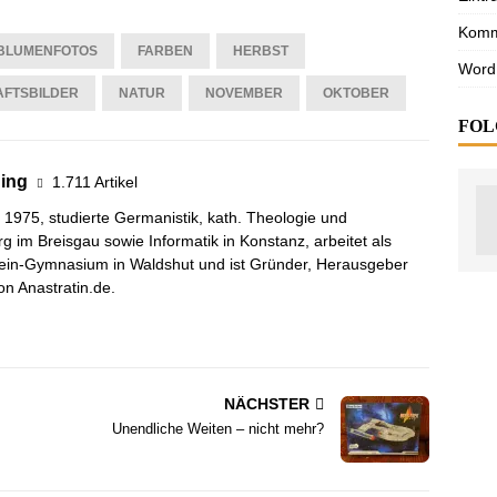
Komm
BLUMENFOTOS
FARBEN
HERBST
Word
FTSBILDER
NATUR
NOVEMBER
OKTOBER
FOL
ning
1.711 Artikel
 1975, studierte Germanistik, kath. Theologie und
g im Breisgau sowie Informatik in Konstanz, arbeitet als
ein-Gymnasium in Waldshut und ist Gründer, Herausgeber
n Anastratin.de.
NÄCHSTER
Unendliche Weiten – nicht mehr?