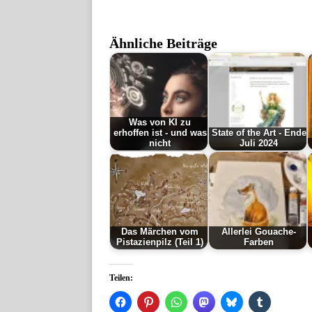
Ähnliche Beiträge
Was von KI zu
erhoffen ist - und was
State of the Art - Ende
nicht
Juli 2024
Das Märchen vom
Allerlei Gouache-
Pistazienpilz (Teil 1)
Farben
Teilen: