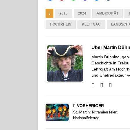
2013
2024
AMBIGUITÄT
HOCHRHEIN
KLETTGAU
LANDSCHA
Über Martin Düh
Martin Dühning, geb.
Geschichte in Freibur
Lehrkraft am Hochrh
und Chefredakteur vo
VORHERIGER
St. Martin: Nitramien feiert
Nationalfeiertag