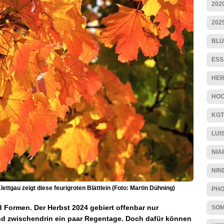
202
202
BLU
ESS
HER
HOC
KGT
LUI
NIA
NIN
ttgau zeigt diese feurigroten Blättlein (Foto: Martin Dühning)
PHO
d Formen. Der Herbst 2024 gebiert offenbar nur
SO
nd zwischendrin ein paar Regentage. Doch dafür können