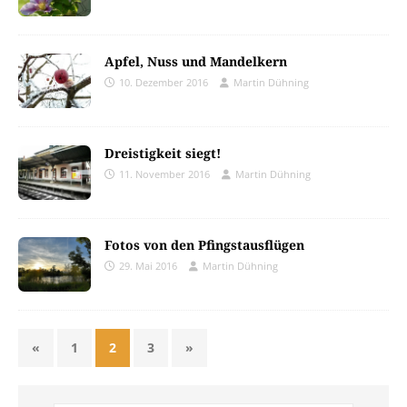
Apfel, Nuss und Mandelkern
10. Dezember 2016
Martin Dühning
Dreistigkeit siegt!
11. November 2016
Martin Dühning
Fotos von den Pfingstausflügen
29. Mai 2016
Martin Dühning
«
1
2
3
»