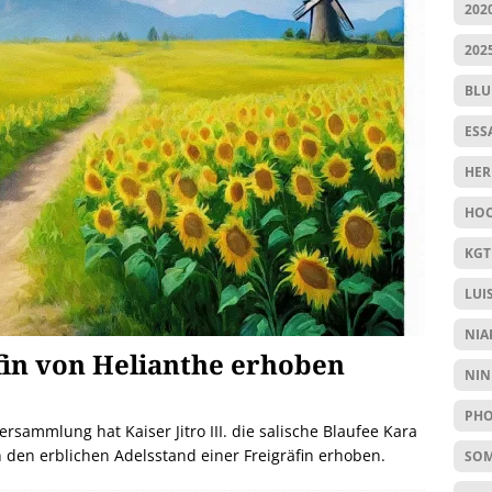
202
202
BL
ESS
HER
HOC
KGT
LUI
NIA
fin von Helianthe erhoben
NIN
PHO
rsammlung hat Kaiser Jitro III. die salische Blaufee Kara
n den erblichen Adelsstand einer Freigräfin erhoben.
SO