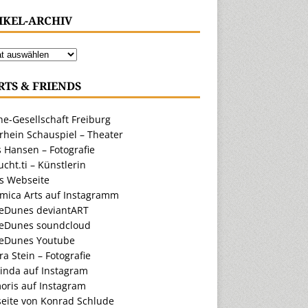
IKEL-ARCHIV
RTS & FRIENDS
e-Gesellschaft Freiburg
rhein Schauspiel – Theater
 Hansen – Fotografie
cht.ti – Künstlerin
ts Webseite
amica Arts auf Instagramm
eDunes deviantART
eDunes soundcloud
eDunes Youtube
a Stein – Fotografie
inda auf Instagram
oris auf Instagram
eite von Konrad Schlude