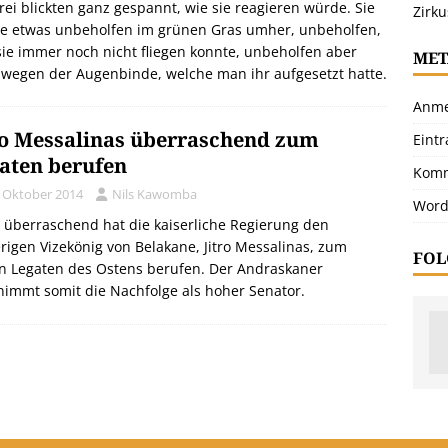
rei blickten ganz gespannt, wie sie reagieren würde. Sie
Zirku
te etwas unbeholfen im grünen Gras umher, unbeholfen,
sie immer noch nicht fliegen konnte, unbeholfen aber
MET
wegen der Augenbinde, welche man ihr aufgesetzt hatte.
Anme
ro Messalinas überraschend zum
Eint
aten berufen
Komm
. Oktober 2014
Nils Kawomba
Word
g überraschend hat die kaiserliche Regierung den
rigen Vizekönig von Belakane, Jitro Messalinas, zum
FOL
n Legaten des Ostens berufen. Der Andraskaner
immt somit die Nachfolge als hoher Senator.