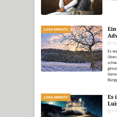
Ein
LUISA AMIRATU
Adv
15
Es wa
Übera
schwa
gesun
Gener
Bürg
Es 
LUISA AMIRATU
Lui
9.