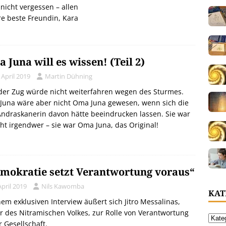
nicht vergessen – allen
re beste Freundin, Kara
 Juna will es wissen! (Teil 2)
 April 2019
Martin Dühning
der Zug würde nicht weiterfahren wegen des Sturmes.
Juna wäre aber nicht Oma Juna gewesen, wenn sich die
Andraskanerin davon hätte beeindrucken lassen. Sie war
cht irgendwer – sie war Oma Juna, das Original!
mokratie setzt Verantwortung voraus“
April 2019
Nils Kawomba
KAT
nem exklusiven Interview äußert sich Jitro Messalinas,
r des Nitramischen Volkes, zur Rolle von Verantwortung
r Gesellschaft.