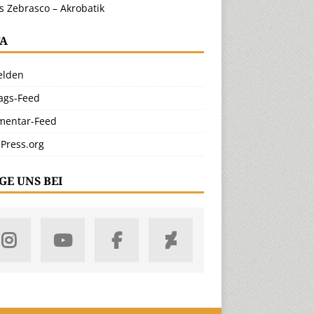
s Zebrasco – Akrobatik
A
lden
rags-Feed
entar-Feed
Press.org
GE UNS BEI