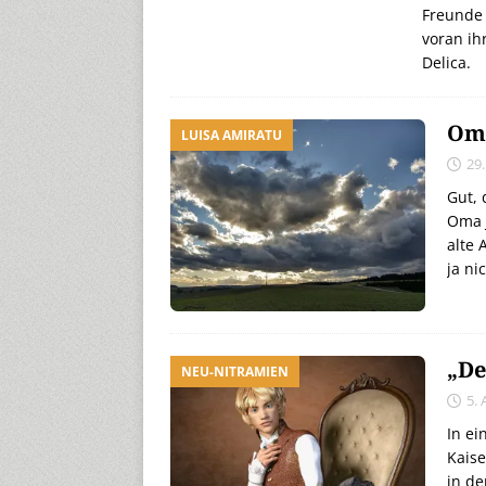
Freunde 
voran ih
Delica.
Oma
LUISA AMIRATU
29.
Gut, 
Oma 
alte 
ja ni
„De
NEU-NITRAMIEN
5. 
In ei
Kaise
in de