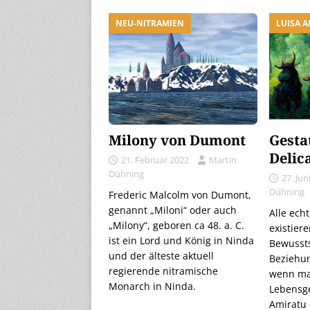
NEU-NITRAMIEN
LUISA 
Milony von Dumont
Gesta
Delic
21. Februar 2022
Martin
Dühning
27. Jun
Dühning
Frederic Malcolm von Dumont,
genannt „Miloni“ oder auch
Alle ech
„Milony“, geboren ca 48. a. C.
existiere
ist ein Lord und König in Ninda
Bewussts
und der älteste aktuell
Beziehun
regierende nitramische
wenn ma
Monarch in Ninda.
Lebensge
Amiratu 