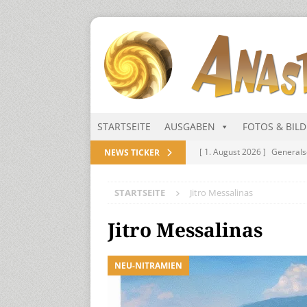
STARTSEITE
AUSGABEN
FOTOS & BIL
[ 1. August 2026 ]
Generals
NEWS TICKER
NITRAMIEN
STARTSEITE
Jitro Messalinas
[ 1. August 2026 ]
Niarts Mu
[ 31. Juli 2026 ]
Des Himmel
Jitro Messalinas
[ 31. Juli 2026 ]
Generalsekre
NEU-NITRAMIEN
[ 1. August 2026 ]
Die Niar