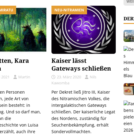
WEI
AMIRATU
NEU-NITRAMIEN
DER
tten, Kara
Kaiser lässt
a
Gateways schließen
i 2021
Martin
23. März 2020
Nils
Kawomba
ten Personen
Per Dekret ließ Jitro III, Kaiser
n, jede Art von
des Nitramischen Volkes, die
ein besteht: in
intergalaktischen Gateways
g. Und so darf man,
schließen. Der kaiserliche Legat
n die
des Nordens, zuständig für
schichte von Luisa
Seuchenbekämpfung, erhält
erzählt, auch ihre
Sondervollmachten.