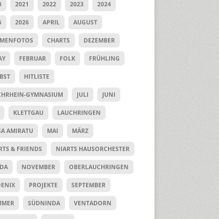
0
2021
2022
2023
2024
5
2026
APRIL
AUGUST
UMENFOTOS
CHARTS
DEZEMBER
AY
FEBRUAR
FOLK
FRÜHLING
BST
HITLISTE
HRHEIN-GYMNASIUM
JULI
JUNI
KLETTGAU
LAUCHRINGEN
SA AMIRATU
MAI
MÄRZ
RTS & FRIENDS
NIARTS HAUSORCHESTER
DA
NOVEMBER
OBERLAUCHRINGEN
ENIX
PROJEKTE
SEPTEMBER
MMER
SÜDNINDA
VENTADORN