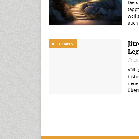
Die d
tapp
weil 
auch 
Jit
ALLGEMEIN
Leg
26
Völli
bishe
neue
übern