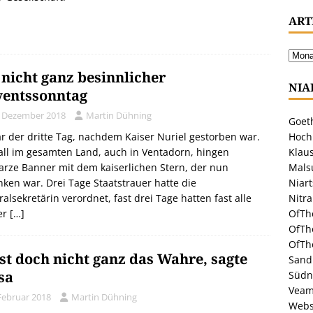
ART
 nicht ganz besinnlicher
NIA
entssonntag
. Dezember 2018
Martin Dühning
Goeth
r der dritte Tag, nachdem Kaiser Nuriel gestorben war.
Hoch
ll im gesamten Land, auch in Ventadorn, hingen
Klaus
rze Banner mit dem kaiserlichen Stern, der nun
Malsu
ken war. Drei Tage Staatstrauer hatte die
Niar
alsekretärin verordnet, fast drei Tage hatten fast alle
Nitr
er
[…]
OfTh
OfTh
OfTh
ist doch nicht ganz das Wahre, sagte
Sandr
sa
Südn
Veam
 Februar 2018
Martin Dühning
Webs