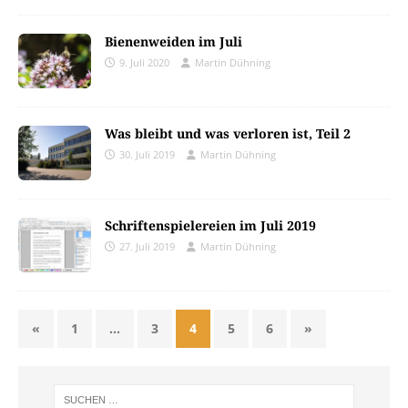
Bienenweiden im Juli
9. Juli 2020
Martin Dühning
Was bleibt und was verloren ist, Teil 2
30. Juli 2019
Martin Dühning
Schriftenspielereien im Juli 2019
27. Juli 2019
Martin Dühning
«
1
…
3
4
5
6
»