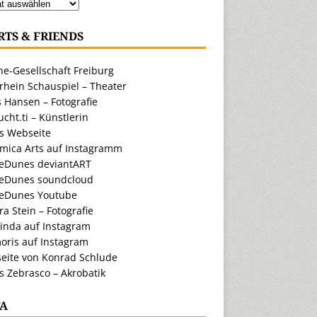
RTS & FRIENDS
e-Gesellschaft Freiburg
rhein Schauspiel – Theater
 Hansen – Fotografie
cht.ti – Künstlerin
ts Webseite
amica Arts auf Instagramm
eDunes deviantART
eDunes soundcloud
eDunes Youtube
a Stein – Fotografie
inda auf Instagram
oris auf Instagram
eite von Konrad Schlude
s Zebrasco – Akrobatik
A