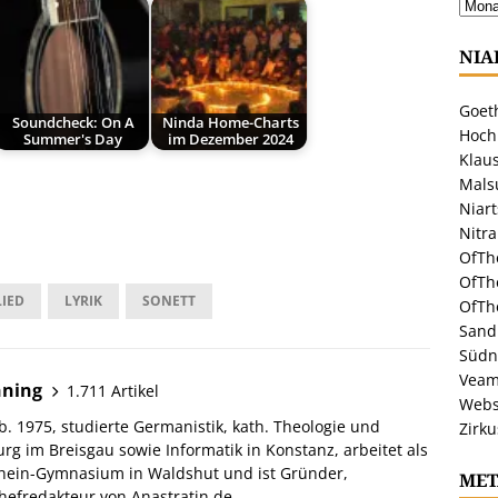
NIA
Goeth
Soundcheck: On A
Ninda Home-Charts
Hoch
Summer's Day
im Dezember 2024
Klaus
Malsu
Niar
Nitr
OfTh
OfTh
LIED
LYRIK
SONETT
OfTh
Sandr
Südn
Veam
hning
1.711 Artikel
Webs
. 1975, studierte Germanistik, kath. Theologie und
Zirku
urg im Breisgau sowie Informatik in Konstanz, arbeitet als
hein-Gymnasium in Waldshut und ist Gründer,
MET
efredakteur von Anastratin.de.