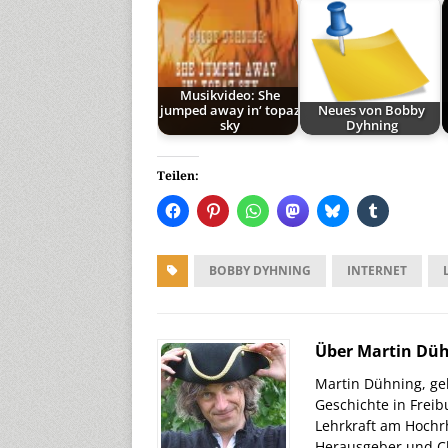
Musikvideo: She
jumped away in‘ topaz
Neues von Bobby
sky
Dyhning
Teilen:
BOBBY DYHNING
INTERNET
Über Martin Dü
Martin Dühning, geb
Geschichte in Freib
Lehrkraft am Hochr
Herausgeber und Ch