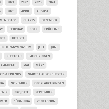
0
2021
2022
2023
2024
5
2026
APRIL
AUGUST
UMENFOTOS
CHARTS
DEZEMBER
AY
FEBRUAR
FOLK
FRÜHLING
BST
HITLISTE
HRHEIN-GYMNASIUM
JULI
JUNI
KLETTGAU
LAUCHRINGEN
SA AMIRATU
MAI
MÄRZ
RTS & FRIENDS
NIARTS HAUSORCHESTER
DA
NOVEMBER
OBERLAUCHRINGEN
ENIX
PROJEKTE
SEPTEMBER
MMER
SÜDNINDA
VENTADORN