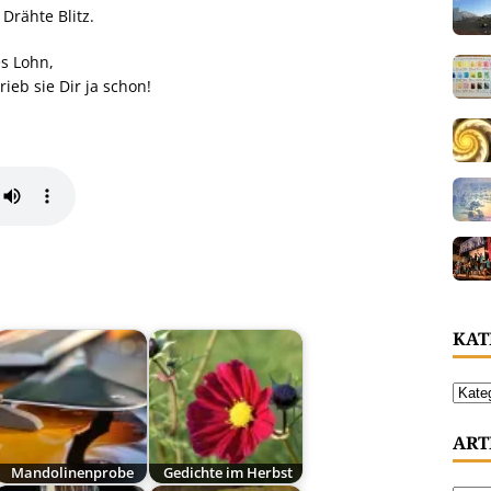
Drähte Blitz.
es Lohn,
rieb sie Dir ja schon!
KAT
ART
Mandolinenprobe
Gedichte im Herbst