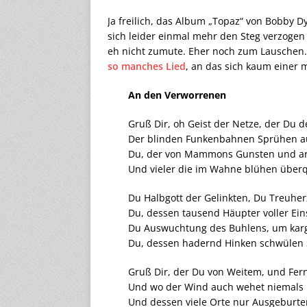
Ja freilich, das Album „Topaz“ von Bobby Dy
sich leider einmal mehr den Steg verzoge
eh nicht zumute. Eher noch zum Lauschen.
so manches Lied
, an das sich kaum einer 
An den Verworrenen
Gruß Dir, oh Geist der Netze, der Du 
Der blinden Funkenbahnen Sprühen a
Du, der von Mammons Gunsten und arg
Und vieler die im Wahne blühen überqu
Du Halbgott der Gelinkten, Du Treuherz
Du, dessen tausend Häupter voller Ein
Du Auswuchtung des Buhlens, um kar
Du, dessen hadernd Hinken schwülen 
Gruß Dir, der Du von Weitem, und Fer
Und wo der Wind auch wehet niemals 
Und dessen viele Orte nur Ausgeburte