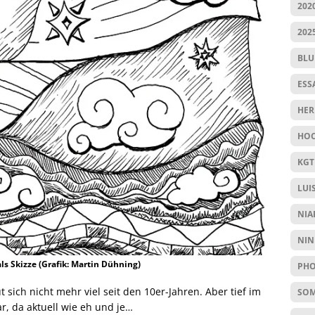
202
202
BL
ESS
HER
HOC
KGT
LUI
NIA
NIN
ls Skizze (Grafik: Martin Dühning)
PHO
 sich nicht mehr viel seit den 10er-Jahren. Aber tief im
SO
r, da aktuell wie eh und je…