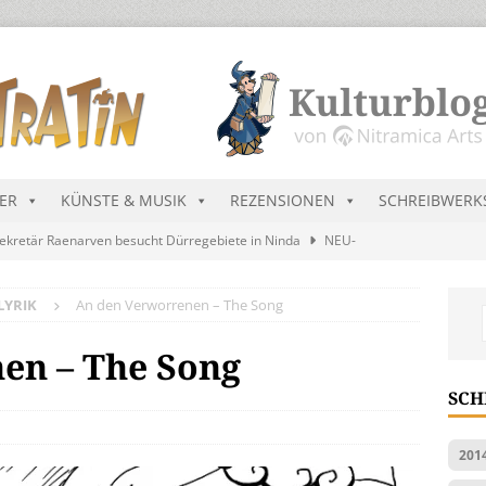
DER
KÜNSTE & MUSIK
REZENSIONEN
SCHREIBWERK
ekretär Raenarven besucht Dürregebiete in Ninda
NEU-
LYRIK
An den Verworrenen – The Song
sik wird erst mal unöffentlich…
ALLGEMEIN
s Blau
MALMEDIEN UND RATGEBER
en – The Song
tär stellt Streichliste vor
NEU-NITRAMIEN
SCH
ts Charts im August 2026
MUSIK
201