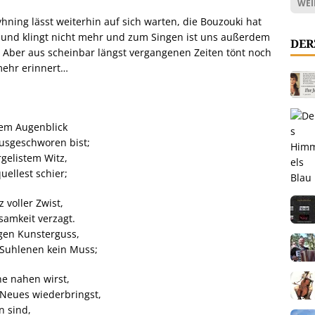
WEI
hning lässt weiterhin auf sich warten, die Bouzouki hat
n und klingt nicht mehr und zum Singen ist uns außerdem
DER
 Aber aus scheinbar längst vergangenen Zeiten tönt noch
mehr erinnert…
dem Augenblick
usgeschworen bist;
elistem Witz,
ellest schier;
 voller Zwist,
samkeit verzagt.
gen Kunsterguss,
Suhlenen kein Muss;
ne nahen wirst,
Neues wiederbringst,
n sind,