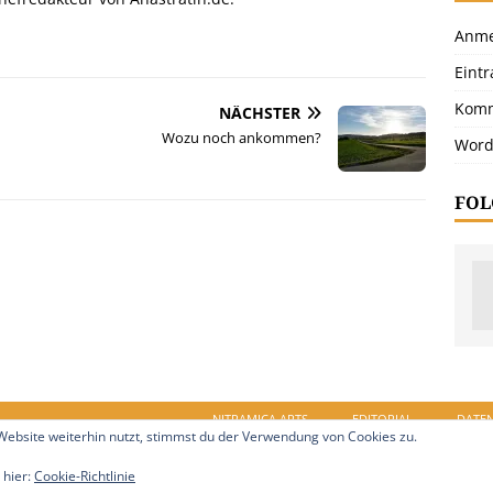
Anme
Eint
Komm
NÄCHSTER
Wozu noch ankommen?
Word
FOL
NITRAMICA ARTS
EDITORIAL
DATE
ebsite weiterhin nutzt, stimmst du der Verwendung von Cookies zu.
in.de. Alle Rechte vorbehalten.
 hier:
Cookie-Richtlinie