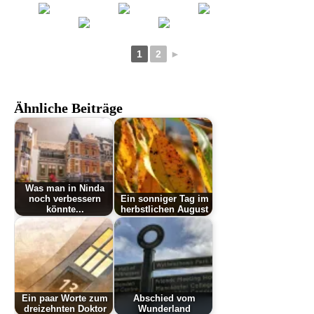
1
2
►
Ähnliche Beiträge
Was man in Ninda
noch verbessern
Ein sonniger Tag im
könnte...
herbstlichen August
Ein paar Worte zum
Abschied vom
dreizehnten Doktor
Wunderland