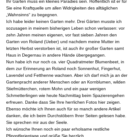
Ihr Garten muss ein kleines Paradies sein. Hoffentlich ist er für
Sie eine Kraftquelle um allen Widrigkeiten des alltäglichen
„Wahnsinns“ zu begegnen.
Ich habe leider keinen Garten mehr. Drei Gärten musste ich
sozusagen in meinem bisherigen Leben schon verlassen: vor
zehn Jahren meinen eigenen, vor fast sieben Jahren den
Garten von Roland (Ueber) und nachdem meine Mutter im
letzten Herbst verstorben ist, ist auch ihr großer Garten samt
Haus in Degernau in andere Hände übergegangen.
Nun habe ich nur noch ca. vier Quadratmeter Blumenbeet, in
dem zur Erinnerung an Roland noch Sonnenhut, Fingerhut,
Lavendel und Fetthenne wachsen. Aber ich darf mich ja an der
Gartenpracht anderer Menschen oder an Kornblumen, wilden
Stiefmütterchen, rotem Mohn und ein paar wenigen
Schmetterlingen wie heute Nachmittag beim Spazierengehen
erfreuen. Danke dass Sie Ihre herrlichen Fotos hier zeigen.
Ebenso möchte ich Ihnen auch für so manch andere Artikel
danken, die ich beim Durchstöbern Ihrer Seiten gelesen habe.
Sie sprechen mir aus der Seele.
Ich wünsche Ihnen noch ein paar erholsame restliche
Pfingstferientage und grüße Sie herzlich.