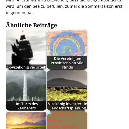
wird, um den See zu befüllen, zumal die Sommersaison erst
begonnen hat.
Ähnliche Beiträge
Die Vereinigten
Provinzen von Süd-
Ex-Vizekönig verurteilt
Ninda
Im Turm des
Vizekönig investiert in
Zauberers
Landschaftsplanung