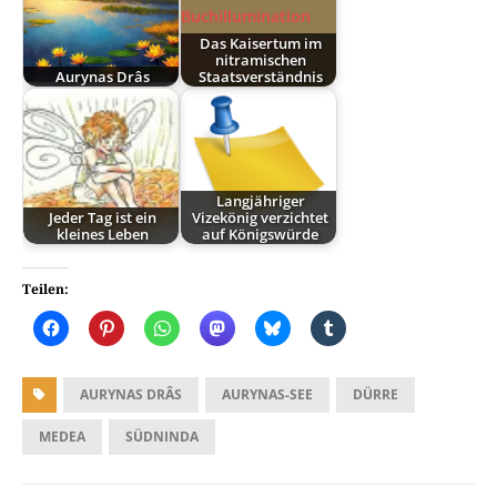
Das Kaisertum im
nitramischen
Aurynas Drâs
Staatsverständnis
Langjähriger
Jeder Tag ist ein
Vizekönig verzichtet
kleines Leben
auf Königswürde
Teilen:
AURYNAS DRÂS
AURYNAS-SEE
DÜRRE
MEDEA
SÜDNINDA