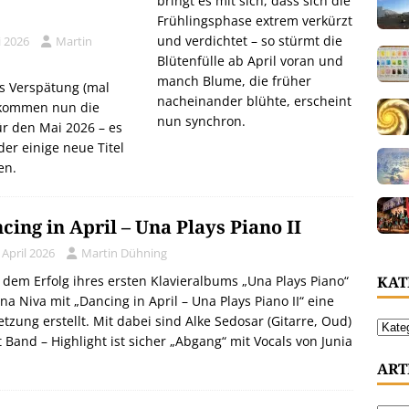
bringt es mit sich, dass sich die
Frühlingsphase extrem verkürzt
und verdichtet – so stürmt die
i 2026
Martin
Blütenfülle ab April voran und
manch Blume, die früher
s Verspätung (mal
nacheinander blühte, erscheint
 kommen nun die
nun synchron.
ür den Mai 2026 – es
der einige neue Titel
en.
cing in April – Una Plays Piano II
 April 2026
Martin Dühning
KAT
dem Erfolg ihres ersten Klavieralbums „Una Plays Piano“
na Niva mit „Dancing in April – Una Plays Piano II“ eine
etzung erstellt. Mit dabei sind Alke Sedosar (Gitarre, Oud)
 Band – Highlight ist sicher „Abgang“ mit Vocals von Junia
ART