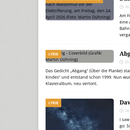
26.
Am Fr
eine 
Bahn.
verga
Abg
LYRIK
25.
Das Gedicht „Abgang“ (Über die Planke) s
Kindes“ und entstand schon 1999. Nun w
Klavieralbum, neu vertont.
Daw
LYRIK
24.
I saw
go: S