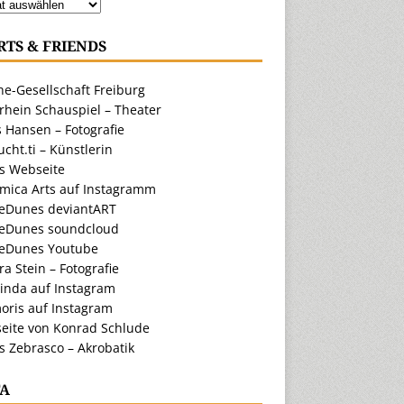
RTS & FRIENDS
e-Gesellschaft Freiburg
rhein Schauspiel – Theater
 Hansen – Fotografie
cht.ti – Künstlerin
ts Webseite
amica Arts auf Instagramm
eDunes deviantART
eDunes soundcloud
eDunes Youtube
a Stein – Fotografie
inda auf Instagram
oris auf Instagram
eite von Konrad Schlude
s Zebrasco – Akrobatik
A