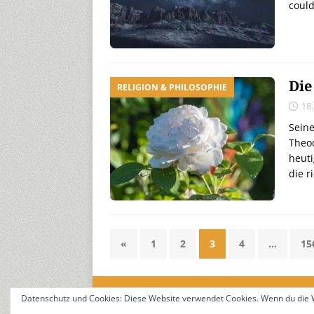
coul
Die
RELIGION & PHILOSOPHIE
18.
Seine
Theod
heuti
die r
«
1
2
3
4
…
15
Datenschutz und Cookies: Diese Website verwendet Cookies. Wenn du die W
18. Jahrgang. © 2008-2026 Nitramica Arts / Anastrat