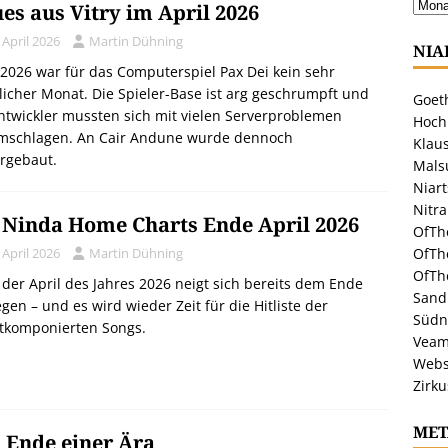
es aus Vitry im April 2026
 April 2026
Martin Dühning
NIA
 2026 war für das Computerspiel Pax Dei kein sehr
licher Monat. Die Spieler-Base ist arg geschrumpft und
Goeth
ntwickler mussten sich mit vielen Serverproblemen
Hoch
mschlagen. An Cair Andune wurde dennoch
Klaus
rgebaut.
Malsu
Niar
Nitr
 Ninda Home Charts Ende April 2026
OfTh
OfTh
 April 2026
Martin Dühning
OfTh
der April des Jahres 2026 neigt sich bereits dem Ende
Sandr
gen – und es wird wieder Zeit für die Hitliste der
Südn
stkomponierten Songs.
Veam
Webs
Zirku
MET
 Ende einer Ära