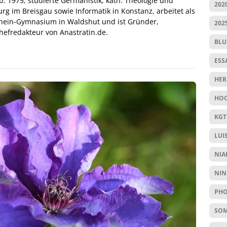
. 1975, studierte Germanistik, kath. Theologie und
202
urg im Breisgau sowie Informatik in Konstanz, arbeitet als
hein-Gymnasium in Waldshut und ist Gründer,
202
efredakteur von Anastratin.de.
BL
ESS
HER
HOC
KGT
LUI
NIA
NIN
PHO
SO