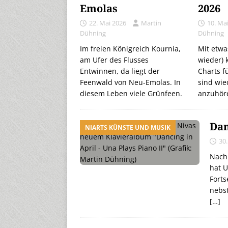
Emolas
2026
22. Mai 2026
Martin
10. Ma
Dühning
Dühning
Im freien Königreich Kournia,
Mit etwa
am Ufer des Flusses
wieder)
Entwinnen, da liegt der
Charts f
Feenwald von Neu-Emolas. In
sind wie
diesem Leben viele Grünfeen.
anzuhör
Dan
NIARTS KÜNSTE UND MUSIK
30.
Nach 
hat U
Forts
nebst
[…]