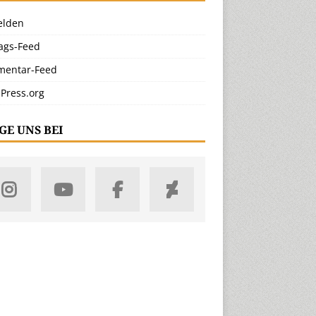
lden
rags-Feed
entar-Feed
Press.org
GE UNS BEI