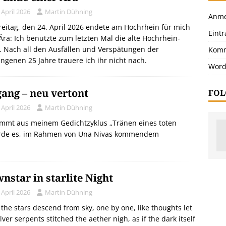
 April 2026
Martin Dühning
Anme
eitag, den 24. April 2026 endete am Hochrhein für mich
Eint
Ära: Ich benutzte zum letzten Mal die alte Hochrhein-
 Nach all den Ausfällen und Verspätungen der
Komm
ngenen 25 Jahre trauere ich ihr nicht nach.
Word
ang – neu vertont
FOL
 April 2026
Martin Dühning
tammt aus meinem Gedichtzyklus „Tränen eines toten
urde es, im Rahmen von Una Nivas kommendem
nstar in starlite Night
 April 2026
Martin Dühning
 the stars descend from sky, one by one, like thoughts let
ilver serpents stitched the aether nigh, as if the dark itself