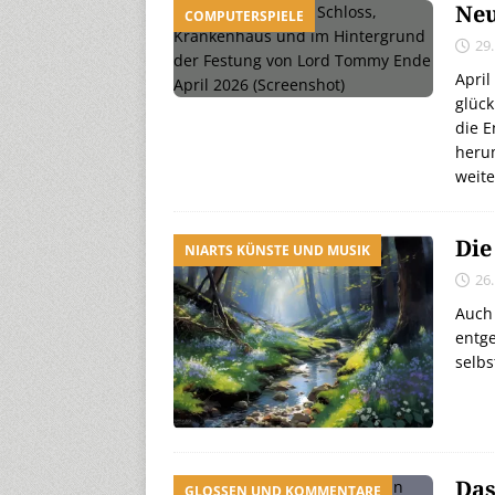
Neu
COMPUTERSPIELE
29.
April
glück
die E
heru
weite
Die
NIARTS KÜNSTE UND MUSIK
26.
Auch 
entge
selb
Das
GLOSSEN UND KOMMENTARE