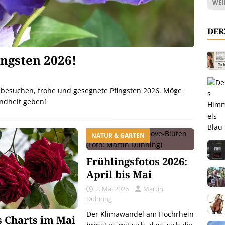
WEI
DER
ingsten 2026!
 besuchen, frohe und gesegnete Pfingsten 2026. Möge
undheit geben!
NATUR & GARTEN
Frühlingsfotos 2026:
April bis Mai
2. Mai 2026
Martin
Dühning
Der Klimawandel am Hochrhein
s Charts im Mai