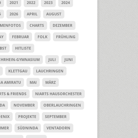
0
2021
2022
2023
2024
5
2026
APRIL
AUGUST
UMENFOTOS
CHARTS
DEZEMBER
AY
FEBRUAR
FOLK
FRÜHLING
BST
HITLISTE
HRHEIN-GYMNASIUM
JULI
JUNI
KLETTGAU
LAUCHRINGEN
SA AMIRATU
MAI
MÄRZ
RTS & FRIENDS
NIARTS HAUSORCHESTER
DA
NOVEMBER
OBERLAUCHRINGEN
ENIX
PROJEKTE
SEPTEMBER
MMER
SÜDNINDA
VENTADORN