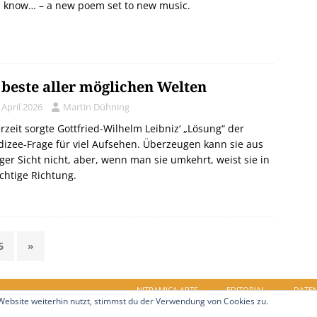
d know… – a new poem set to new music.
 beste aller möglichen Welten
 April 2026
Martin Dühning
rzeit sorgte Gottfried-Wilhelm Leibniz‘ „Lösung“ der
izee-Frage für viel Aufsehen. Überzeugen kann sie aus
ger Sicht nicht, aber, wenn man sie umkehrt, weist sie in
ichtige Richtung.
6
»
NITRAMICA ARTS
EDITORIAL
DATE
ebsite weiterhin nutzt, stimmst du der Verwendung von Cookies zu.
in.de. Alle Rechte vorbehalten.