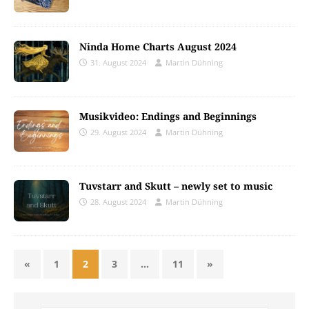
Ninda Home Charts August 2024
31. August 2024
Martin Dühning
Musikvideo: Endings and Beginnings
29. August 2024
Martin Dühning
Tuvstarr and Skutt – newly set to music
28. August 2024
Martin Dühning
«
1
2
3
…
11
»