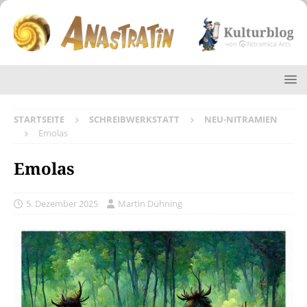
STARTSEITE
SCHREIBWERKSTATT
NEU-NITRAMIEN
Emolas
Emolas
5. Dezember 2025
Martin Dühning