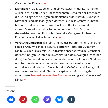
Olvenias die Führung.
↩︎
2
Matugener
: Die Matugener sind ein Volksstamm der Kunionischen
Allianz, der in antiker Zeit, im sogenannten „Zeitalter der Legenden“
die Grundlage der heutigen emolanischen Kultur schuf. Bekannt in
Nitramien sind die Matugener Märchen, die Telia Atanavi in ihrem
bekannten Märchen- und Sagenbuch veröffentlichte und die in
einigen Songs der Musiker Nimue Atanavi und Alke Sedosar
thematisiert werden. Politisch spielen die Matugener im heutigen
Emolas dagegen keine Rolle mehr.
↩︎
3
Voret Andumnognos
war ein Mitglied der berühmten emolanischen
Familie Andumnognos, die zur weltoffenen Partei der „Giraffen“
zählte. Als der Bruch mit Neu-Nitramien absehbar wurde, verhalf er
der abtrünnigen Grünfee Telia Atanavi und dem Zwergtroll Vladimir
dazu, ihre Verwandten aus den Altlanden von Emolas nach Ninda zu
überführen, denn in den Altlanden waren die Grünfeen eine
unterdrückte Minderheit. Einige hundert Grünfeen und Zwergtrolle
wechselten so das Land. Dies führte später zur Gründung des
autonomen
Feenwaldes von Neu-Emolas
im Königreich Kournia auf
Ninda.
↩︎
Teilen: