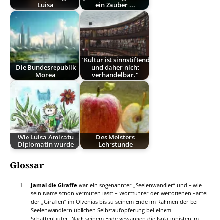
Luisa
ein Zauber ...
"Kultur ist sinnstiftend
Die Bundesrepublik
und daher nicht
Morea
verhandelbar."
Wie Luisa Amiratu
Des Meisters
Diplomatin wurde
Lehrstunde
Glossar
1
Jamal die Giraffe
war ein sogenannter „Seelenwandler“ und – wie
sein Name schon vermuten lässt – Wortführer der weltoffenen Partei
der „Giraffen“ im Olvenias bis zu seinem Ende im Rahmen der bei
Seelenwandlern üblichen Selbstaufopferung bei einem
Schattenläufer. Nach seinem Ende gewannen die Isolationisten im