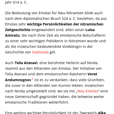
Jahr 614 a. C.
Die Bedeutung von Emolas für Neu-Nitramien blieb auch
nach dem diplomatischen Bruch 524 a. C. bestehen, da aus
Emolas sehr
wichtige Persönlichkeiten der nitramischen
Zeitgeschichte
eingewandert sind, allen voran
Luisa
Amiratu
, die nach ihrer Zeit als emolanische Botschafterin
zu einer sehr wichtigen Politikerin in Nitramien wurde und
als die inzwischen bedeutendste Vizekönigin in der
Geschichte von
Südninda
gilt.
Auch
Telia Atanavi
, eine berühmte Heilerin auf Ninda,
stammt aus den Altlanden von Emolas. Der Initiative von
Telia Atanavi und dem emolanischen Ratsherrn
Voret
3
Andumnognos
ist es zu verdanken, dass viele Grünfeen,
die zuvor in den Altlanden von Kunion lebten, inzwischen
nach Ninda umgesiedelt sind, wo sie mit „
Neu-Emolas
“ eine
neue Gemeinschaft gegründet haben, die teilweise weiter
emolanische Traditionen weiterführt.
Eine weitere wichtige Persönlichkeit ist der Zwergelch
Alke