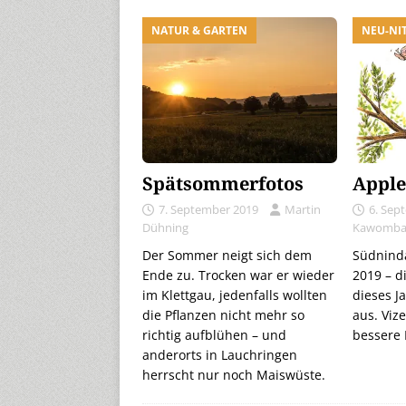
NATUR & GARTEN
NEU-NI
Spätsommerfotos
Apple
7. September 2019
Martin
6. Sep
Dühning
Kawomb
Der Sommer neigt sich dem
Südninda
Ende zu. Trocken war er wieder
2019 – di
im Klettgau, jedenfalls wollten
dieses J
die Pflanzen nicht mehr so
aus. Viz
richtig aufblühen – und
bessere 
anderorts in Lauchringen
herrscht nur noch Maiswüste.