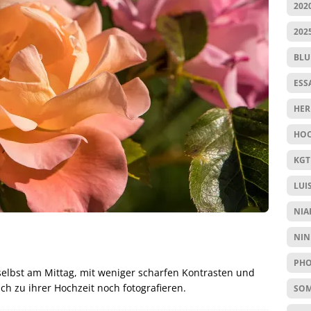
202
202
BL
ESS
HER
HOC
KGT
LUI
NIA
NIN
PHO
selbst am Mittag, mit weniger scharfen Kontrasten und
ch zu ihrer Hochzeit noch fotografieren.
SO