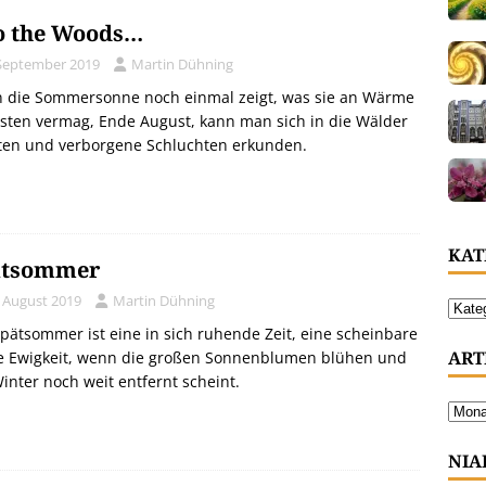
o the Woods…
 September 2019
Martin Dühning
 die Sommersonne noch einmal zeigt, was sie an Wärme
isten vermag, Ende August, kann man sich in die Wälder
hten und verborgene Schluchten erkunden.
KAT
ätsommer
. August 2019
Martin Dühning
pätsommer ist eine in sich ruhende Zeit, eine scheinbare
ART
ne Ewigkeit, wenn die großen Sonnenblumen blühen und
inter noch weit entfernt scheint.
NIA