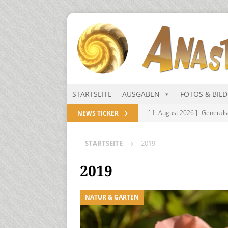
STARTSEITE
AUSGABEN
FOTOS & BIL
[ 1. August 2026 ]
Generals
NEWS TICKER
NITRAMIEN
STARTSEITE
2019
[ 1. August 2026 ]
Niarts Mu
[ 31. Juli 2026 ]
Des Himmel
2019
[ 31. Juli 2026 ]
Generalsekre
NATUR & GARTEN
[ 1. August 2026 ]
Die Niar