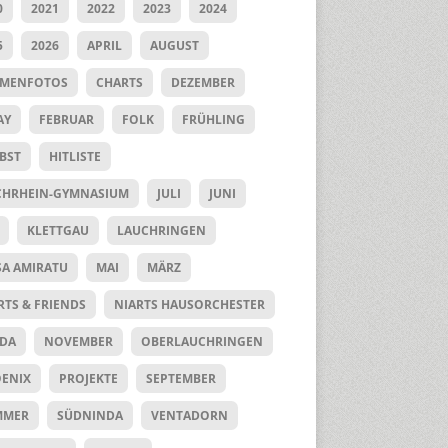
0
2021
2022
2023
2024
5
2026
APRIL
AUGUST
UMENFOTOS
CHARTS
DEZEMBER
AY
FEBRUAR
FOLK
FRÜHLING
BST
HITLISTE
HRHEIN-GYMNASIUM
JULI
JUNI
KLETTGAU
LAUCHRINGEN
SA AMIRATU
MAI
MÄRZ
RTS & FRIENDS
NIARTS HAUSORCHESTER
DA
NOVEMBER
OBERLAUCHRINGEN
ENIX
PROJEKTE
SEPTEMBER
MMER
SÜDNINDA
VENTADORN