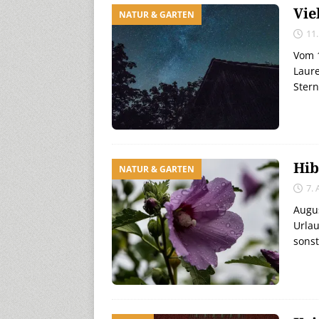
Vie
NATUR & GARTEN
11
Vom 1
Laure
Ster
Hib
NATUR & GARTEN
7.
Augus
Urlau
sonst