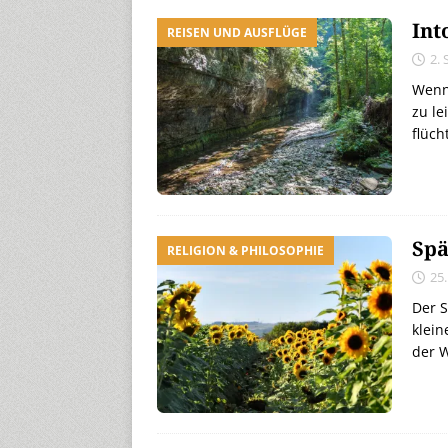
Int
REISEN UND AUSFLÜGE
2.
Wenn
zu le
flüc
Sp
RELIGION & PHILOSOPHIE
25
Der S
klei
der W