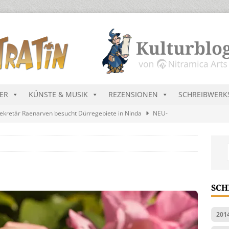
DER
KÜNSTE & MUSIK
REZENSIONEN
SCHREIBWERK
ekretär Raenarven besucht Dürregebiete in Ninda
NEU-
sik wird erst mal unöffentlich…
ALLGEMEIN
s Blau
MALMEDIEN UND RATGEBER
tär stellt Streichliste vor
NEU-NITRAMIEN
SCH
ts Charts im August 2026
MUSIK
201