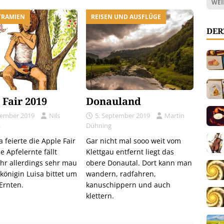
WEI
TRAMIEN
REISEN UND AUSFLÜGE
DER
 Fair 2019
Donauland
tember 2019
Nils
5. September 2019
Martin
a
Dühning
 feierte die Apple Fair
Gar nicht mal sooo weit vom
e Apfelernte fällt
Klettgau entfernt liegt das
ahr allerdings sehr mau
obere Donautal. Dort kann man
ekönigin Luisa bittet um
wandern, radfahren,
Ernten.
kanuschippern und auch
klettern.