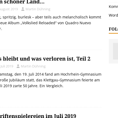
n schöner Land…
Komm
 August 2019
Martin Dühning
Word
g, spritzig, burlesk – aber teils auch melancholisch kommt
neue Album „Volkslied Reloaded“ von Quadro Nuevo
FOL
r.
 bleibt und was verloren ist, Teil 2
 Juli 2019
Martin Dühning
amstag, den 19. Juli 2014 fand am Hochrhein-Gymnasium
roße Jubiläum statt, das Klettgau-Gymnasium feierte am
uli 2019 zarte 50 Jahre. Ein Vergleich.
riftenspielereien im Juli 2019