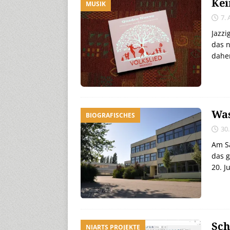
Kei
MUSIK
7.
Jazzi
das 
dahe
Was
BIOGRAFISCHES
30.
Am S
das g
20. J
Sch
NIARTS PROJEKTE