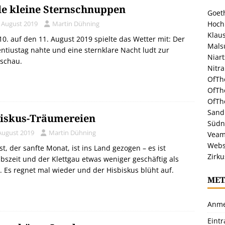
le kleine Sternschnuppen
Goeth
. August 2019
Martin Dühning
Hoch
Klaus
0. auf den 11. August 2019 spielte das Wetter mit: Der
Malsu
ntiustag nahte und eine sternklare Nacht ludt zur
Niar
nschau.
Nitr
OfTh
OfTh
OfTh
Sandr
iskus-Träumereien
Südn
 August 2019
Martin Dühning
Veam
Webs
t, der sanfte Monat, ist ins Land gezogen – es ist
Zirku
bszeit und der Klettgau etwas weniger geschäftig als
. Es regnet mal wieder und der Hisbiskus blüht auf.
MET
Anme
Eint