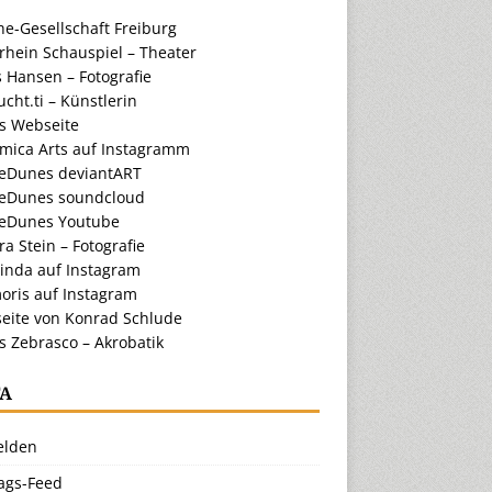
e-Gesellschaft Freiburg
rhein Schauspiel – Theater
 Hansen – Fotografie
cht.ti – Künstlerin
ts Webseite
amica Arts auf Instagramm
eDunes deviantART
eDunes soundcloud
eDunes Youtube
a Stein – Fotografie
inda auf Instagram
oris auf Instagram
eite von Konrad Schlude
s Zebrasco – Akrobatik
A
lden
rags-Feed