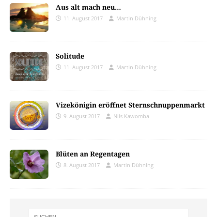
Aus alt mach neu…
11. August 2017
Martin Dühning
Solitude
11. August 2017
Martin Dühning
Vizekönigin eröffnet Sternschnuppenmarkt
9. August 2017
Nils Kawomba
Blüten an Regentagen
8. August 2017
Martin Dühning