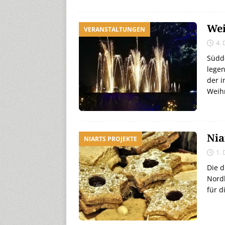
Wei
VERANSTALTUNGEN
4.
Südd
legen
der i
Weih
Nia
NIARTS PROJEKTE
1.
Die d
Nordh
für d