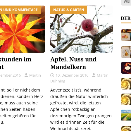
WEI
N UND KOMMENTARE
NATUR & GARTEN
DER
stunden im
Apfel, Nuss und
nt
Mandelkern
zember 2016
Martin
10. Dezember 2016
Martin
Dühning
nt, soll er nicht dem
Adventszeit ist’s, während
 dienen, sondern Herz
draußen die Natur winterlich
e, muss auch seine
gefrostet wird, die letzten
chen Seiten haben.
Äpfelchen rotbackig an
beiten gehören für
dezembrigen Zweigen prangen,
u.
wird es drinnen Zeit für die
Weihnachtsbäckerei.