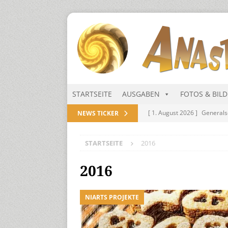
STARTSEITE
AUSGABEN
FOTOS & BIL
[ 1. August 2026 ]
Generals
NEWS TICKER
NITRAMIEN
STARTSEITE
2016
[ 1. August 2026 ]
Niarts Mu
[ 31. Juli 2026 ]
Des Himmel
2016
[ 31. Juli 2026 ]
Generalsekre
NIARTS PROJEKTE
[ 1. August 2026 ]
Die Niar