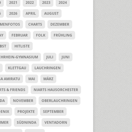
0
2021
2022
2023
2024
5
2026
APRIL
AUGUST
UMENFOTOS
CHARTS
DEZEMBER
AY
FEBRUAR
FOLK
FRÜHLING
BST
HITLISTE
HRHEIN-GYMNASIUM
JULI
JUNI
KLETTGAU
LAUCHRINGEN
SA AMIRATU
MAI
MÄRZ
RTS & FRIENDS
NIARTS HAUSORCHESTER
DA
NOVEMBER
OBERLAUCHRINGEN
ENIX
PROJEKTE
SEPTEMBER
MMER
SÜDNINDA
VENTADORN