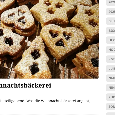
202
202
BL
ESS
HER
HOC
KGT
LUI
NIA
hnachtsbäckerei
NIN
PHO
bis Heiligabend. Was die Weihnachtsbäckerei angeht,
SO