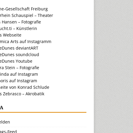
e-Gesellschaft Freiburg
rhein Schauspiel – Theater
 Hansen – Fotografie
cht.ti – Künstlerin
ts Webseite
amica Arts auf Instagramm
eDunes deviantART
eDunes soundcloud
eDunes Youtube
a Stein – Fotografie
inda auf Instagram
oris auf Instagram
eite von Konrad Schlude
s Zebrasco – Akrobatik
A
lden
rags-Feed