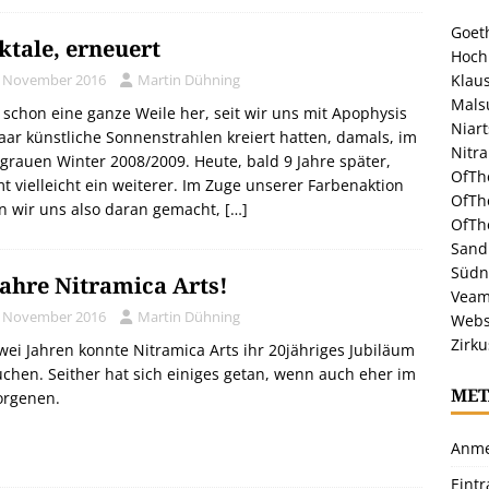
Goeth
ktale, erneuert
Hoch
. November 2016
Martin Dühning
Klaus
Malsu
t schon eine ganze Weile her, seit wir uns mit Apophysis
Niar
aar künstliche Sonnenstrahlen kreiert hatten, damals, im
Nitr
-grauen Winter 2008/2009. Heute, bald 9 Jahre später,
OfTh
 vielleicht ein weiterer. Im Zuge unserer Farbenaktion
OfTh
n wir uns also daran gemacht,
[…]
OfTh
Sandr
Südn
Jahre Nitramica Arts!
Veam
. November 2016
Martin Dühning
Webs
Zirku
wei Jahren konnte Nitramica Arts ihr 20jähriges Jubiläum
chen. Seither hat sich einiges getan, wenn auch eher im
MET
orgenen.
Anme
Eint