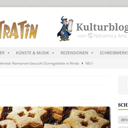
DER
KÜNSTE & MUSIK
REZENSIONEN
SCHREIBWERK
ekretär Raenarven besucht Dürregebiete in Ninda
NEU-
sik wird erst mal unöffentlich…
ALLGEMEIN
s Blau
MALMEDIEN UND RATGEBER
tär stellt Streichliste vor
NEU-NITRAMIEN
SCH
ts Charts im August 2026
MUSIK
201