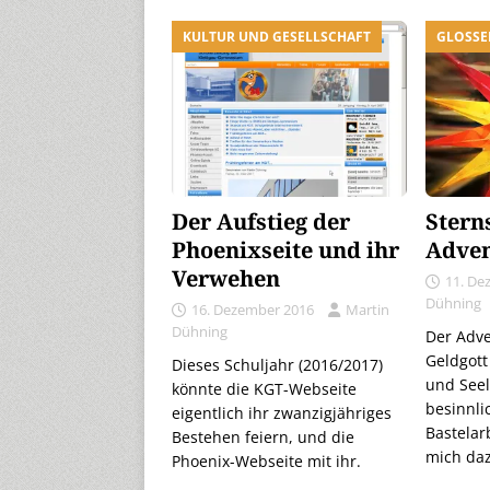
KULTUR UND GESELLSCHAFT
GLOSSE
Der Aufstieg der
Stern
Phoenixseite und ihr
Adve
Verwehen
11. De
Dühning
16. Dezember 2016
Martin
Dühning
Der Adve
Geldgott
Dieses Schuljahr (2016/2017)
und Seel
könnte die KGT-Webseite
besinnli
eigentlich ihr zwanzigjähriges
Bastelar
Bestehen feiern, und die
mich daz
Phoenix-Webseite mit ihr.