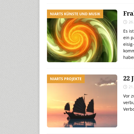
Fra
NIARTS KÜNSTE UND MUSIK
26
Es is
ein p
eisig
kommt
habe
22 
NIARTS PROJEKTE
21
Vor z
verbu
Verb