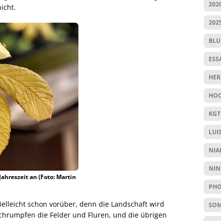
202
icht.
202
BL
ESS
HER
HOC
KGT
LUI
NIA
NIN
ahreszeit an (Foto: Martin
PHO
ielleicht schon vorüber, denn die Landschaft wird
SO
schrumpfen die Felder und Fluren, und die übrigen