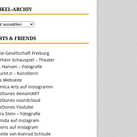
IKEL-ARCHIV
RTS & FRIENDS
e-Gesellschaft Freiburg
rhein Schauspiel – Theater
 Hansen – Fotografie
cht.ti – Künstlerin
ts Webseite
amica Arts auf Instagramm
eDunes deviantART
eDunes soundcloud
eDunes Youtube
a Stein – Fotografie
inda auf Instagram
oris auf Instagram
eite von Konrad Schlude