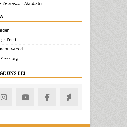
s Zebrasco – Akrobatik
A
lden
rags-Feed
entar-Feed
Press.org
GE UNS BEI