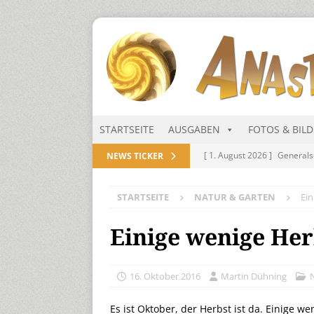
STARTSEITE
AUSGABEN
FOTOS & BIL
[ 1. August 2026 ]
Generals
NEWS TICKER
NITRAMIEN
STARTSEITE
NATUR & GARTEN
Ein
[ 1. August 2026 ]
Niarts Mu
[ 31. Juli 2026 ]
Des Himmel
Einige wenige Her
[ 31. Juli 2026 ]
Generalsekre
[ 1. August 2026 ]
Die Niar
16. Oktober 2016
Martin Dühning
Es ist Oktober, der Herbst ist da. Einige 