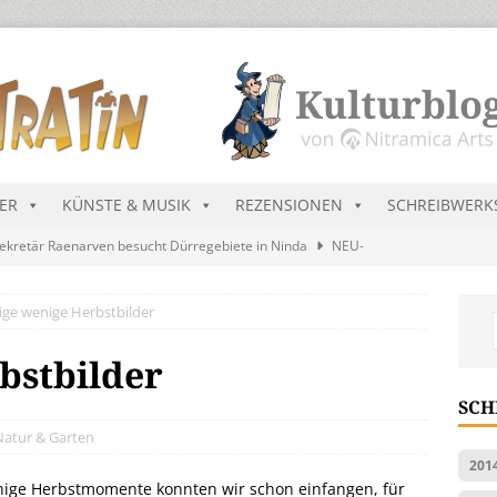
DER
KÜNSTE & MUSIK
REZENSIONEN
SCHREIBWERK
ekretär Raenarven besucht Dürregebiete in Ninda
NEU-
ige wenige Herbstbilder
sik wird erst mal unöffentlich…
ALLGEMEIN
s Blau
MALMEDIEN UND RATGEBER
bstbilder
tär stellt Streichliste vor
NEU-NITRAMIEN
SCH
ts Charts im August 2026
MUSIK
Natur & Garten
201
wenige Herbstmomente konnten wir schon einfangen, für