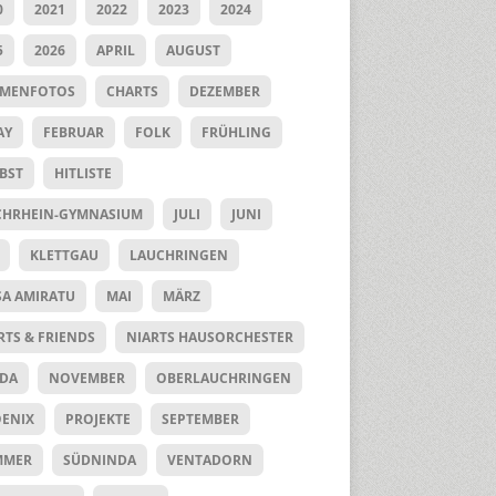
0
2021
2022
2023
2024
5
2026
APRIL
AUGUST
UMENFOTOS
CHARTS
DEZEMBER
AY
FEBRUAR
FOLK
FRÜHLING
BST
HITLISTE
HRHEIN-GYMNASIUM
JULI
JUNI
KLETTGAU
LAUCHRINGEN
SA AMIRATU
MAI
MÄRZ
RTS & FRIENDS
NIARTS HAUSORCHESTER
DA
NOVEMBER
OBERLAUCHRINGEN
ENIX
PROJEKTE
SEPTEMBER
MMER
SÜDNINDA
VENTADORN