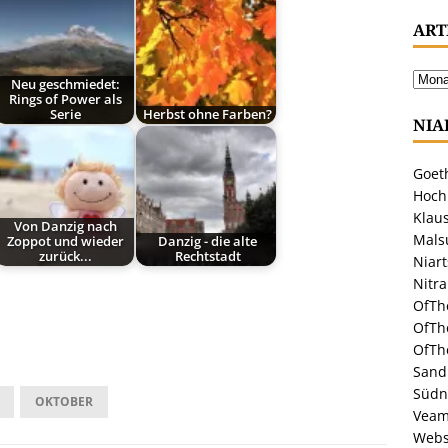
ART
Neu geschmiedet:
Rings of Power als
Serie
Herbst ohne Farben?
NIA
Goeth
Hoch
Klaus
Von Danzig nach
Malsu
Zoppot und wieder
Danzig - die alte
zurück...
Rechtstadt
Niar
Nitr
OfTh
OfTh
OfTh
Sandr
Südn
OKTOBER
Veam
Webs