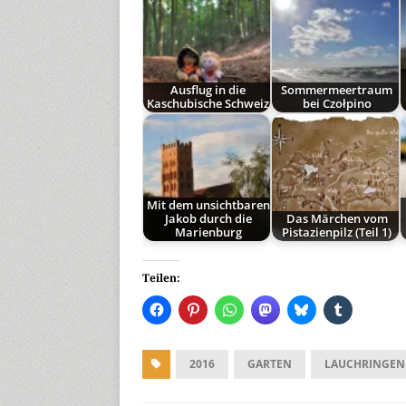
Ausflug in die
Sommermeertraum
Kaschubische Schweiz
bei Czołpino
Mit dem unsichtbaren
Jakob durch die
Das Märchen vom
Marienburg
Pistazienpilz (Teil 1)
Teilen:
2016
GARTEN
LAUCHRINGEN