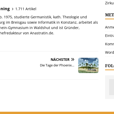
Zirku
hning
1.711 Artikel
MET
. 1975, studierte Germanistik, kath. Theologie und
urg im Breisgau sowie Informatik in Konstanz, arbeitet als
Anme
hein-Gymnasium in Waldshut und ist Gründer,
efredakteur von Anastratin.de.
Eint
Komm
Word
NÄCHSTER
FOL
Die Tage der Phoenix…